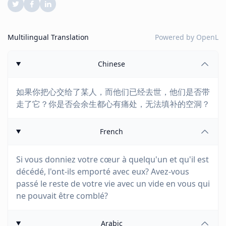
Multilingual Translation
Powered by
OpenL
Chinese
如果你把心交给了某人，而他们已经去世，他们是否带
走了它？你是否会余生都心有痛处，无法填补的空洞？
French
Si vous donniez votre cœur à quelqu'un et qu'il est
décédé, l'ont-ils emporté avec eux? Avez-vous
passé le reste de votre vie avec un vide en vous qui
ne pouvait être comblé?
Arabic