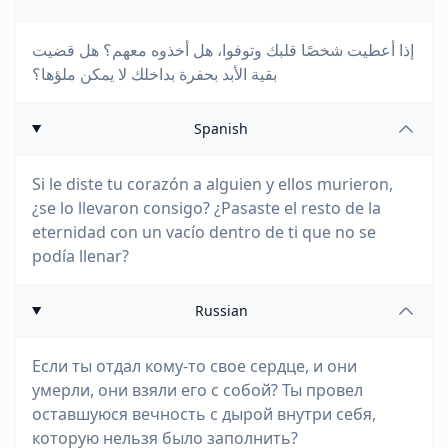
إذا أعطيت شخصًا قلبك وتوفوا، هل أخذوه معهم؟ هل قضيت
بقية الأبد بحفرة بداخلك لا يمكن ملؤها؟
Spanish
Si le diste tu corazón a alguien y ellos murieron,
¿se lo llevaron consigo? ¿Pasaste el resto de la
eternidad con un vacío dentro de ti que no se
podía llenar?
Russian
Если ты отдал кому-то свое сердце, и они
умерли, они взяли его с собой? Ты провел
оставшуюся вечность с дырой внутри себя,
которую нельзя было заполнить?