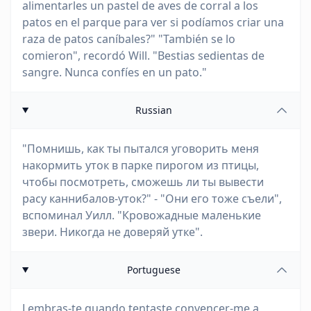
alimentarles un pastel de aves de corral a los
patos en el parque para ver si podíamos criar una
raza de patos caníbales?" "También se lo
comieron", recordó Will. "Bestias sedientas de
sangre. Nunca confíes en un pato."
Russian
"Помнишь, как ты пытался уговорить меня
накормить уток в парке пирогом из птицы,
чтобы посмотреть, сможешь ли ты вывести
расу каннибалов-уток?" - "Они его тоже съели",
вспоминал Уилл. "Кровожадные маленькие
звери. Никогда не доверяй утке".
Portuguese
Lembras-te quando tentaste convencer-me a