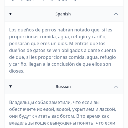
Spanish
Los dueños de perros habrán notado que, si les
proporcionas comida, agua, refugio y cariño,
pensarán que eres un dios. Mientras que los
dueños de gatos se ven obligados a darse cuenta
de que, si les proporcionas comida, agua, refugio
y cariño, llegan a la conclusión de que ellos son
dioses.
Russian
Владельцы собак заметили, что если вы
обеспечите их едой, водой, укрытием и лаской,
они будут считать вас богом. В то время как
владельцы кошек вынуждены понять, что если