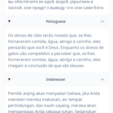
вы обеспечите их едой, водой, укрытием и
лаской, они придут к выводу, что они сами боги.
Portuguese
Os donos de cães terão notado que, se lhes
fornecerem comida, água, abrigo e carinho, eles
pensarão que você é Deus. Enquanto os donos de
gatos são compelidos a perceber que, se lhes
fornecerem comida, água, abrigo e carinho, eles
chegam à conclusão de que são deuses.
Indonesian
Pemilik anjing akan menyadari bahwa, jika Anda
memberi mereka makanan, air, tempat
perlindungan, dan kasih sayang, mereka akan
menganggap Anda sebagai tuhan. Sedangkan