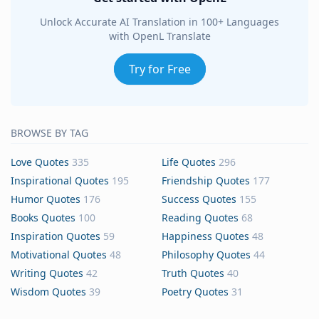
Unlock Accurate AI Translation in 100+ Languages
with OpenL Translate
Try for Free
BROWSE BY TAG
Love Quotes
335
Life Quotes
296
Inspirational Quotes
195
Friendship Quotes
177
Humor Quotes
176
Success Quotes
155
Books Quotes
100
Reading Quotes
68
Inspiration Quotes
59
Happiness Quotes
48
Motivational Quotes
48
Philosophy Quotes
44
Writing Quotes
42
Truth Quotes
40
Wisdom Quotes
39
Poetry Quotes
31