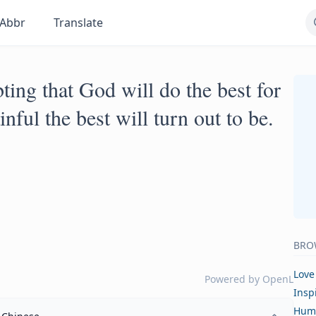
Abbr
Translate
ting that God will do the best for
ful the best will turn out to be.
BRO
Love
Powered by
OpenL
Insp
Hum