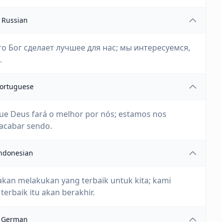
Russian
о Бог сделает лучшее для нас; мы интересуемся,
.
ortuguese
e Deus fará o melhor por nós; estamos nos
acabar sendo.
ndonesian
kan melakukan yang terbaik untuk kita; kami
erbaik itu akan berakhir.
German