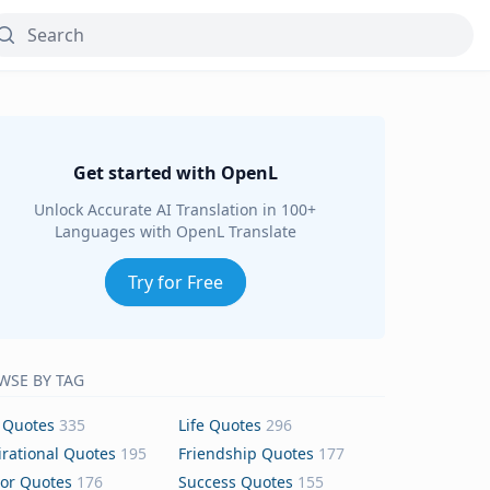
Get started with OpenL
Unlock Accurate AI Translation in 100+
Languages with OpenL Translate
Try for Free
WSE BY TAG
 Quotes
335
Life Quotes
296
irational Quotes
195
Friendship Quotes
177
or Quotes
176
Success Quotes
155