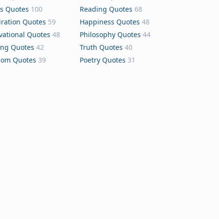
s Quotes
100
Reading Quotes
68
iration Quotes
59
Happiness Quotes
48
vational Quotes
48
Philosophy Quotes
44
ing Quotes
42
Truth Quotes
40
dom Quotes
39
Poetry Quotes
31