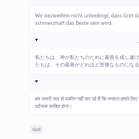
Wir bezweifeln nicht unbedingt, dass Gott da
schmerzhaft das Beste sein wird.
私たちは、神が私たちのために最善を成し遂
たちは、その最善がどれほど苦痛なものにな
हम जरूरी रूप से यकीन नहीं कर रहे हैं कि भगवान हमारे लिए स
दर्दनाक साबित होगा।
God