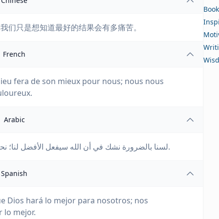
Chinese
Book
Insp
；我们只是想知道最好的结果会有多痛苦。
Moti
Writ
French
Wis
eu fera de son mieux pour nous; nous nous
uloureux.
Arabic
لسنا بالضرورة نشك في أن الله سيفعل الأفضل لنا؛ نحن نتساءل كيف سيكون الألم الذي سينتج عن الأفضل.
Spanish
 Dios hará lo mejor para nosotros; nos
 lo mejor.