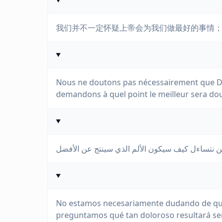
我们并不一定怀疑上帝会为我们做最好的事情
Nous ne doutons pas nécessairement que Di
demandons à quel point le meilleur sera do
No estamos necesariamente dudando de que
preguntamos qué tan doloroso resultará ser