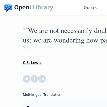
Library
Quotes
“
We are not necessarily doub
us; we are wondering how pain
”
C.S. Lewis
Multilingual Translation