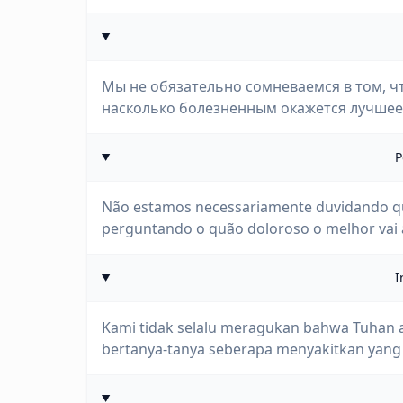
Мы не обязательно сомневаемся в том, чт
насколько болезненным окажется лучшее
P
Não estamos necessariamente duvidando qu
perguntando o quão doloroso o melhor vai 
I
Kami tidak selalu meragukan bahwa Tuhan a
bertanya-tanya seberapa menyakitkan yang t