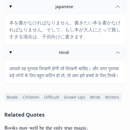
Japanese
本を書かなければなりません。書きたい本を書かなけ
ればなりません。そして、もし本が大人にとって難し
すぎる場合は、子供向けに書きます。
Hindi
आपको वह पुस्तक लिखनी होगी जो लिखनी चाहिए। और अगर पुस्तक
बड़े लोगों के लिए बहुत कठिन हो तो, तो आप इसे बच्चों के लिए लिखें।
Books
Children
Difficult
Grown Ups
Write
Writers
Related Quotes
Books may well be the only true magic.