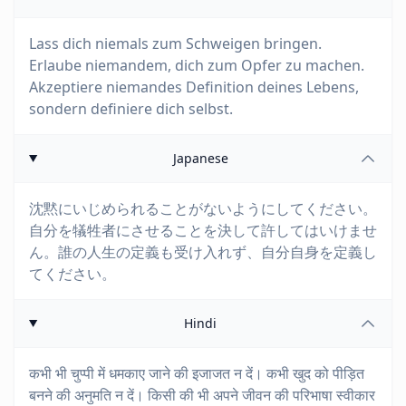
Lass dich niemals zum Schweigen bringen.
Erlaube niemandem, dich zum Opfer zu machen.
Akzeptiere niemandes Definition deines Lebens,
sondern definiere dich selbst.
Japanese
沈黙にいじめられることがないようにしてください。
自分を犠牲者にさせることを決して許してはいけませ
ん。誰の人生の定義も受け入れず、自分自身を定義し
てください。
Hindi
कभी भी चुप्पी में धमकाए जाने की इजाजत न दें। कभी खुद को पीड़ित
बनने की अनुमति न दें। किसी की भी अपने जीवन की परिभाषा स्वीकार