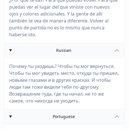
¿Por qué te vas? Para que puedas volver. Para que
puedas ver el lugar del que viniste con nuevos
ojos y colores adicionales. Y la gente de allí
también te vea de manera diferente. Volver al
punto de partida no es lo mismo que nunca
haberse ido.
Russian
Почему ты уходишь? Чтобы ты мог вернуться.
Чтобы ты мог увидеть место, откуда ты пришел,
новыми глазами и в других красках. И чтобы
люди там тоже видели тебя по-другому.
Возвращение туда, где ты начал, не то же
самое, что никогда не уходить.
Portuguese