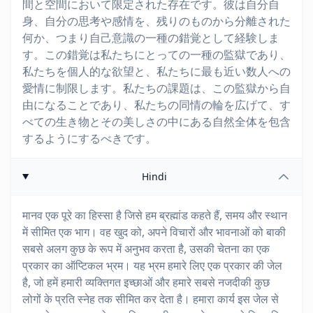
間と空間において限定された存在です。彼は自分自
身、自分の思考や感情を、残りのものから分離された
何か、つまり自己意識の一種の錯覚として経験しま
す。この錯覚は私たちにとっての一種の監獄であり、
私たちを個人的な欲望と、私たちに最も近い数人への
愛情に制限します。私たちの課題は、この監獄から自
由になることであり、私たちの同情の輪を広げて、す
べての生き物とその美しさの中にある自然全体を包含
するようにするべきです。
Hindi
मानव एक पूरे का हिस्सा है जिसे हम ब्रह्मांड कहते हैं, समय और स्थान
में सीमित एक भाग। वह खुद को, अपने विचारों और भावनाओं को बाकी
सबसे अलग कुछ के रूप में अनुभव करता है, उसकी चेतना का एक
प्रकार का ऑप्टिकल भ्रम। यह भ्रम हमारे लिए एक प्रकार की जेल
है, जो हमें हमारी व्यक्तिगत इच्छाओं और हमारे सबसे नजदीकी कुछ
लोगों के प्रति स्नेह तक सीमित कर देता है। हमारा कार्य इस जेल से