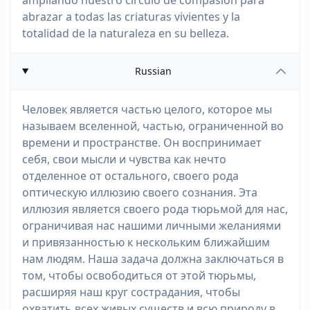
ampliando nuestro círculo de compasión para
abrazar a todas las criaturas vivientes y la
totalidad de la naturaleza en su belleza.
Russian
Человек является частью целого, которое мы
называем вселенной, частью, ограниченной во
времени и пространстве. Он воспринимает
себя, свои мысли и чувства как нечто
отделенное от остального, своего рода
оптическую иллюзию своего сознания. Эта
иллюзия является своего рода тюрьмой для нас,
ограничивая нас нашими личными желаниями
и привязанностью к нескольким ближайшим
нам людям. Наша задача должна заключаться в
том, чтобы освободиться от этой тюрьмы,
расширяя наш круг сострадания, чтобы
охватить всех живых существ и всю природу в