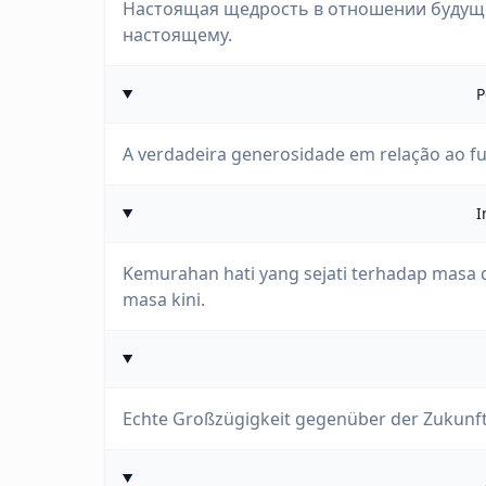
Настоящая щедрость в отношении будущег
настоящему.
P
A verdadeira generosidade em relação ao fu
I
Kemurahan hati yang sejati terhadap masa
masa kini.
Echte Großzügigkeit gegenüber der Zukunft 