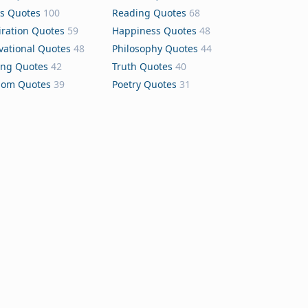
s Quotes
100
Reading Quotes
68
iration Quotes
59
Happiness Quotes
48
vational Quotes
48
Philosophy Quotes
44
ing Quotes
42
Truth Quotes
40
dom Quotes
39
Poetry Quotes
31