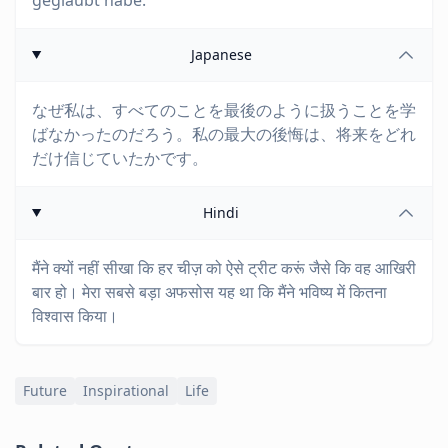
geglaubt habe.
Japanese
なぜ私は、すべてのことを最後のように扱うことを学
ばなかったのだろう。私の最大の後悔は、将来をどれ
だけ信じていたかです。
Hindi
मैंने क्यों नहीं सीखा कि हर चीज़ को ऐसे ट्रीट करूं जैसे कि वह आखिरी
बार हो। मेरा सबसे बड़ा अफसोस यह था कि मैंने भविष्य में कितना
विश्वास किया।
Future
Inspirational
Life