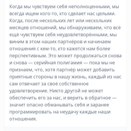
Когда мы чувствуем себя неполноценными, мы
всегда ищем кого-то, кто сделает нас целыми.
Когда, после нескольких лет или нескольких
месяцев отношений, мы обнаруживаем, что всё
ещё чувствуем себя неудовлетворёнными, мы
виним в этом наших партнёров и начинаем
отношения с кем-то, кто кажется нам более
перспективным. Это может продолжаться снова
и снова — серийная полигамия — пока мы не
признаем, что, хотя партнёр может добавить
приятные стороны в нашу жизнь, каждый из нас
сам отвечает за своё собственное
удовлетворение. Никто другой не может
обеспечить его за нас, и верить в обратное —
значит опасно обманывать себя и заранее
программировать на неудачу каждые наши
отношения.