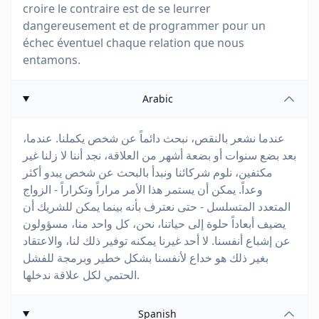
croire le contraire est de se leurrer
dangereusement et de programmer pour un
échec éventuel chaque relation que nous
entamons.
Arabic
عندما نشعر بالنقص، نبحث دائماً عن شخص يكملنا. عندما،
بعد بضع سنوات أو بضعة أشهر من العلاقة، نجد أننا لا زلنا غير
مكتفين، نلوم شركائنا ونبدأ بالبحث عن شخص يبدو أكثر
وعداً. يمكن أن يستمر هذا الأمر مراراً وتكراراً - الزواج
المتعدد المتسلسل - حتى نعترف بأنه بينما يمكن للشريك أن
يضيف أبعاداً حلوة إلى حياتنا، نحن، كل واحد منا، مسؤولون
عن إشباع أنفسنا. لا أحد غيرنا يمكنه توفير ذلك لنا، والاعتقاد
بغير ذلك هو خداع لأنفسنا بشكل خطير وبرمجة للفشل
الحتمي لكل علاقة ندخلها.
Spanish