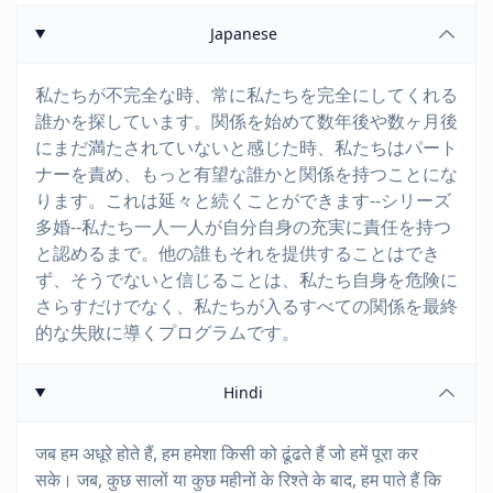
Japanese
私たちが不完全な時、常に私たちを完全にしてくれる
誰かを探しています。関係を始めて数年後や数ヶ月後
にまだ満たされていないと感じた時、私たちはパート
ナーを責め、もっと有望な誰かと関係を持つことにな
ります。これは延々と続くことができます--シリーズ
多婚--私たち一人一人が自分自身の充実に責任を持つ
と認めるまで。他の誰もそれを提供することはでき
ず、そうでないと信じることは、私たち自身を危険に
さらすだけでなく、私たちが入るすべての関係を最終
的な失敗に導くプログラムです。
Hindi
जब हम अधूरे होते हैं, हम हमेशा किसी को ढूंढते हैं जो हमें पूरा कर
सके। जब, कुछ सालों या कुछ महीनों के रिश्ते के बाद, हम पाते हैं कि