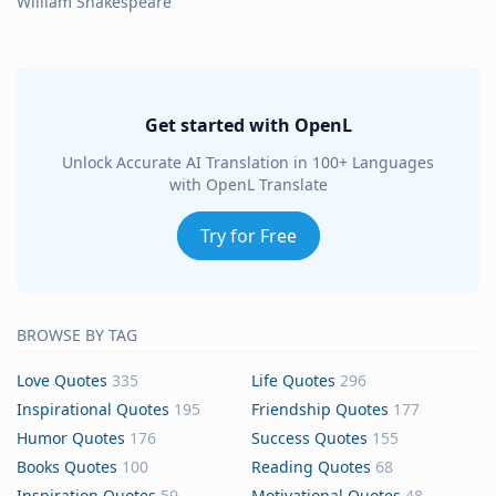
William Shakespeare
Get started with OpenL
Unlock Accurate AI Translation in 100+ Languages
with OpenL Translate
Try for Free
BROWSE BY TAG
Love Quotes
335
Life Quotes
296
Inspirational Quotes
195
Friendship Quotes
177
Humor Quotes
176
Success Quotes
155
Books Quotes
100
Reading Quotes
68
Inspiration Quotes
59
Motivational Quotes
48