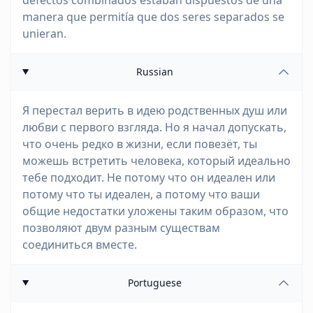
defectos combinados estaban dispuestos de una
manera que permitía que dos seres separados se
unieran.
Russian
Я перестал верить в идею родственных душ или
любви с первого взгляда. Но я начал допускать,
что очень редко в жизни, если повезёт, ты
можешь встретить человека, который идеально
тебе подходит. Не потому что он идеален или
потому что ты идеален, а потому что ваши
общие недостатки уложены таким образом, что
позволяют двум разным существам
соединиться вместе.
Portuguese