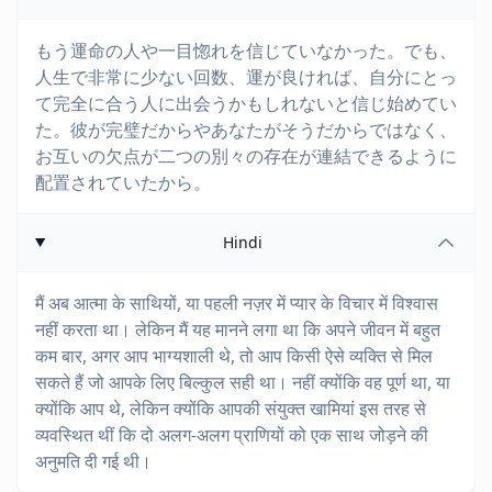
もう運命の人や一目惚れを信じていなかった。でも、
人生で非常に少ない回数、運が良ければ、自分にとっ
て完全に合う人に出会うかもしれないと信じ始めてい
た。彼が完璧だからやあなたがそうだからではなく、
お互いの欠点が二つの別々の存在が連結できるように
配置されていたから。
Hindi
मैं अब आत्मा के साथियों, या पहली नज़र में प्यार के विचार में विश्वास
नहीं करता था। लेकिन मैं यह मानने लगा था कि अपने जीवन में बहुत
कम बार, अगर आप भाग्यशाली थे, तो आप किसी ऐसे व्यक्ति से मिल
सकते हैं जो आपके लिए बिल्कुल सही था। नहीं क्योंकि वह पूर्ण था, या
क्योंकि आप थे, लेकिन क्योंकि आपकी संयुक्त खामियां इस तरह से
व्यवस्थित थीं कि दो अलग-अलग प्राणियों को एक साथ जोड़ने की
अनुमति दी गई थी।