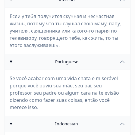
Если у тебя получится скучная и несчастная
жизнь, потому что ты слушал свою маму, папу,
учителя, священника или какого-то парня по
телевизору, говорящего тебе, как жить, то ты
этого заслуживаешь.
Portuguese
Se você acabar com uma vida chata e miserável
porque você ouviu sua mãe, seu pai, seu
professor, seu padre ou algum cara na televisão
dizendo como fazer suas coisas, então você
merece isso.
Indonesian