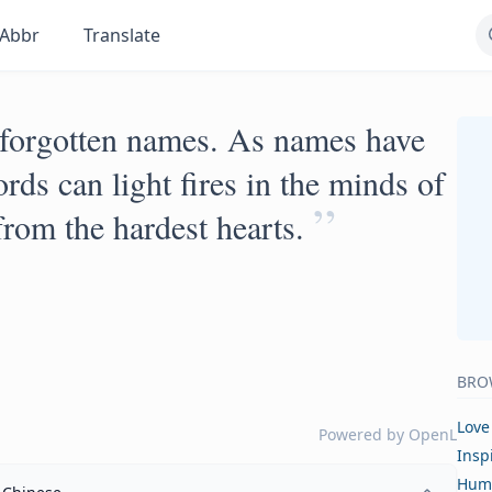
Abbr
Translate
 forgotten names. As names have
ds can light fires in the minds of
”
rom the hardest hearts.
BRO
Love
Powered by
OpenL
Insp
Hum