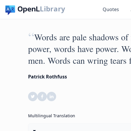
Library
Quotes
“
Words are pale shadows of
power, words have power. Wor
men. Words can wring tears f
Patrick Rothfuss
Multilingual Translation