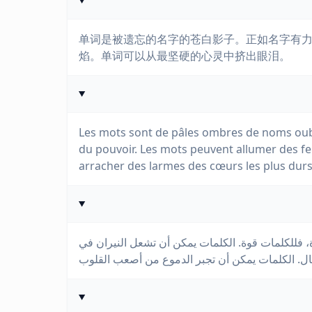
单词是被遗忘的名字的苍白影子。正如名字有
焰。单词可以从最坚硬的心灵中挤出眼泪。
Les mots sont de pâles ombres de noms oub
du pouvoir. Les mots peuvent allumer des f
arracher des larmes des cœurs les plus durs
 فللكلمات قوة. الكلمات يمكن أن تشعل النيران في