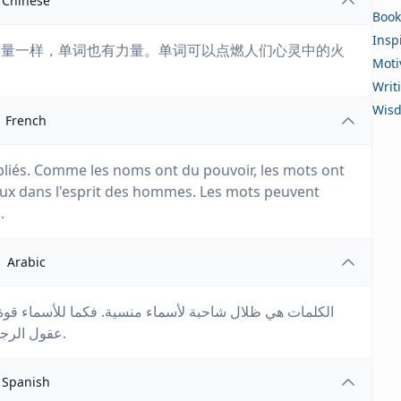
Chinese
Book
Insp
力量一样，单词也有力量。单词可以点燃人们心灵中的火
Moti
Writ
Wis
French
liés. Comme les noms ont du pouvoir, les mots ont
eux dans l'esprit des hommes. Les mots peuvent
.
Arabic
الكلمات هي ظلال شاحبة لأسماء منسية. فكما للأسماء قوة،
عقول الرجال. الكلمات يمكن أن تجبر الدموع من أصعب القلوب.
Spanish