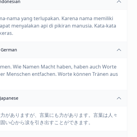
ndonesian
ama-nama yang terlupakan. Karena nama memiliki
dapat menyalakan api di pikiran manusia. Kata-kata
keras.
German
Namen. Wie Namen Macht haben, haben auch Worte
der Menschen entfachen. Worte können Tränen aus
Japanese
は力がありますが、言葉にも力があります。言葉は人々
も固い心から涙を引き出すことができます。