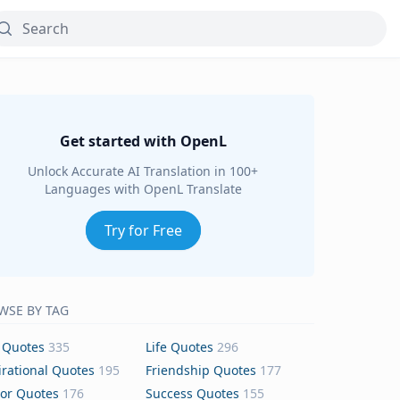
Get started with OpenL
Unlock Accurate AI Translation in 100+
Languages with OpenL Translate
Try for Free
WSE BY TAG
 Quotes
335
Life Quotes
296
irational Quotes
195
Friendship Quotes
177
or Quotes
176
Success Quotes
155