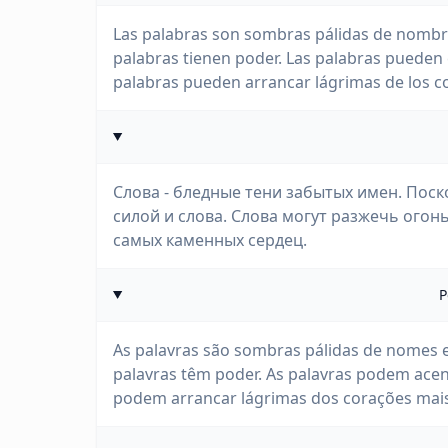
Las palabras son sombras pálidas de nombre
palabras tienen poder. Las palabras pueden
palabras pueden arrancar lágrimas de los 
Слова - бледные тени забытых имен. Пос
силой и слова. Слова могут разжечь огонь
самых каменных сердец.
P
As palavras são sombras pálidas de nomes 
palavras têm poder. As palavras podem ace
podem arrancar lágrimas dos corações mais