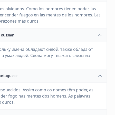
s olvidados. Como los nombres tienen poder, las
 encender fuegos en las mentes de los hombres. Las
corazones más duros.
Russian
кольку имена обладают силой, также обладают
 в умах людей. Слова могут выжать слезы из
ortuguese
esquecidos. Assim como os nomes têm poder, as
nder fogo nas mentes dos homens. As palavras
 duros.