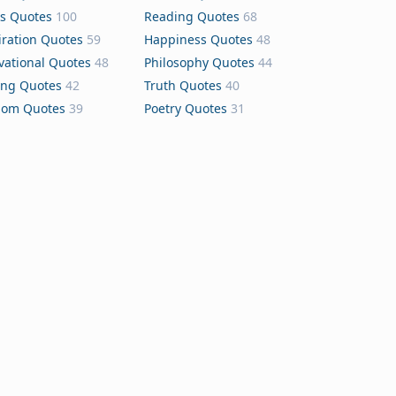
s Quotes
100
Reading Quotes
68
iration Quotes
59
Happiness Quotes
48
vational Quotes
48
Philosophy Quotes
44
ing Quotes
42
Truth Quotes
40
dom Quotes
39
Poetry Quotes
31