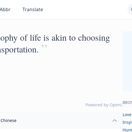
Abbr
Translate
ophy of life is akin to choosing
”
sportation.
BRO
Powered by
OpenL
Love
Chinese
Insp
Hum