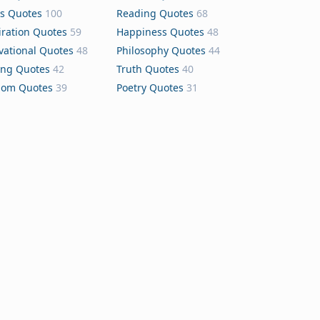
s Quotes
100
Reading Quotes
68
iration Quotes
59
Happiness Quotes
48
vational Quotes
48
Philosophy Quotes
44
ing Quotes
42
Truth Quotes
40
dom Quotes
39
Poetry Quotes
31