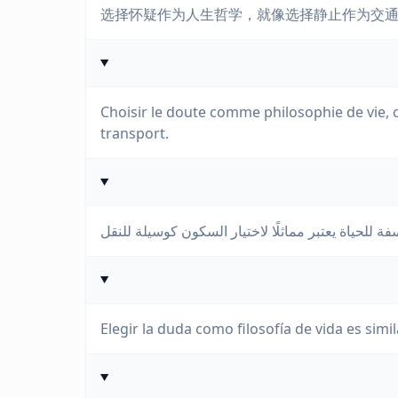
选择怀疑作为人生哲学，就像选择静止作为交
Choisir le doute comme philosophie de vie,
transport.
Elegir la duda como filosofía de vida es sim