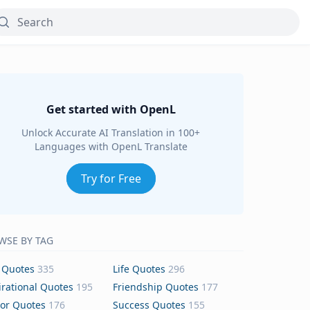
Get started with OpenL
Unlock Accurate AI Translation in 100+
Languages with OpenL Translate
Try for Free
WSE BY TAG
 Quotes
335
Life Quotes
296
irational Quotes
195
Friendship Quotes
177
or Quotes
176
Success Quotes
155