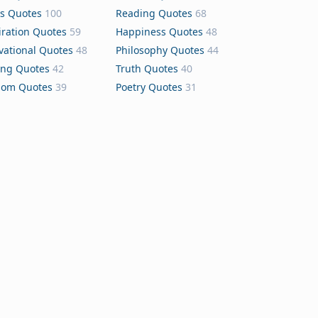
s Quotes
100
Reading Quotes
68
iration Quotes
59
Happiness Quotes
48
vational Quotes
48
Philosophy Quotes
44
ing Quotes
42
Truth Quotes
40
dom Quotes
39
Poetry Quotes
31