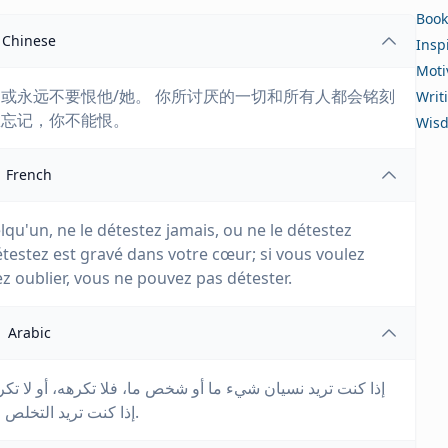
Book
Chinese
Insp
Moti
或永远不要恨他/她。 你所讨厌的一切和所有人都会铭刻
Writ
想忘记，你不能恨。
Wis
French
qu'un, ne le détestez jamais, ou ne le détestez
testez est gravé dans votre cœur; si vous voulez
ez oublier, vous ne pouvez pas détester.
Arabic
إذا كنت تريد نسيان شيء ما أو شخص ما، فلا تكرهه، أو لا ت
إذا كنت تريد التخلص من شيء ما، إذا كنت تريد نسيانه، فلا يمكنك الكراهية.