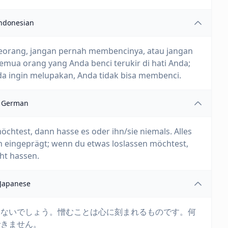
ndonesian
seorang, jangan pernah membencinya, atau jangan
mua orang yang Anda benci terukir di hati Anda;
nda ingin melupakan, Anda tidak bisa membenci.
German
htest, dann hasse es oder ihn/sie niemals. Alles
en eingeprägt; wenn du etwas loslassen möchtest,
ht hassen.
Japanese
はないでしょう。憎むことは心に刻まれるものです。何
できません。