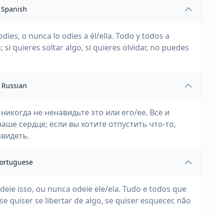
Spanish
odies, o nunca lo odies a él/ella. Todo y todos a
si quieres soltar algo, si quieres olvidar, no puedes
Russian
 никогда не ненавидьте это или его/ее. Все и
ваше сердце; если вы хотите отпустить что-то,
авидеть.
ortuguese
eie isso, ou nunca odeie ele/ela. Tudo e todos que
 quiser se libertar de algo, se quiser esquecer, não