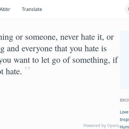
Abbr
Translate
hing or someone, never hate it, or
g and everyone that you hate is
you want to let go of something, if
”
t hate.
BRO
Love
Insp
Powered by
OpenL
Hum