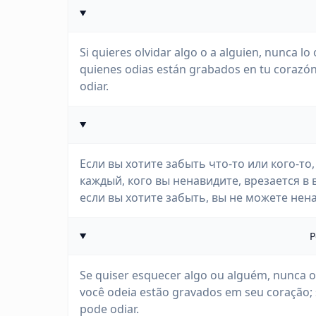
Si quieres olvidar algo o a alguien, nunca lo 
quienes odias están grabados en tu corazón; 
odiar.
Если вы хотите забыть что-то или кого-то,
каждый, кого вы ненавидите, врезается в 
если вы хотите забыть, вы не можете нен
P
Se quiser esquecer algo ou alguém, nunca od
você odeia estão gravados em seu coração; se
pode odiar.