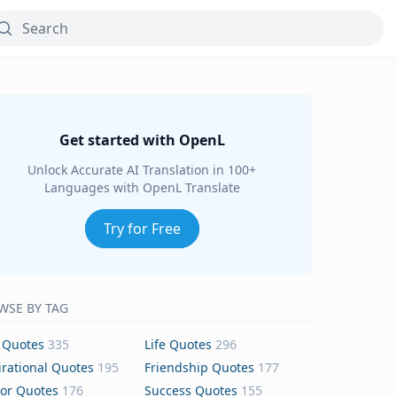
Get started with OpenL
Unlock Accurate AI Translation in 100+
Languages with OpenL Translate
Try for Free
WSE BY TAG
 Quotes
335
Life Quotes
296
irational Quotes
195
Friendship Quotes
177
or Quotes
176
Success Quotes
155