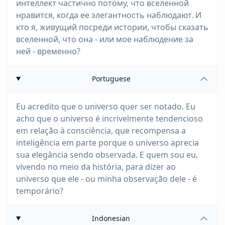
интеллект частично потому, что вселенной
нравится, когда ее элегантность наблюдают. И
кто я, живущий посреди истории, чтобы сказать
вселенной, что она - или мое наблюдение за
ней - временно?
Portuguese
Eu acredito que o universo quer ser notado. Eu
acho que o universo é incrivelmente tendencioso
em relação à consciência, que recompensa a
inteligência em parte porque o universo aprecia
sua elegância sendo observada. E quem sou eu,
vivendo no meio da história, para dizer ao
universo que ele - ou minha observação dele - é
temporário?
Indonesian