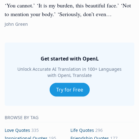
‘You cannot.’ ‘It is my burden, this beautiful face.’ ‘Not
to mention your body.’ ‘Seriously, don’t even…
John Green
Get started with OpenL
Unlock Accurate AI Translation in 100+ Languages
with OpenL Translate
Try for Free
BROWSE BY TAG
Love Quotes
335
Life Quotes
296
Inspirational Quotes
195
Friendship Quotes
177