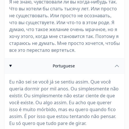
Я не знаю, чувствовали ли вы когда-нибудь так.
Что вы хотели бы спать тысячу лет. Или просто
не существовать. Или просто не осознавать,
что вы существуете. Или что-то в этом роде. Я
думаю, что такое желание очень мрачное, но я
хочу этого, когда мне становится так. Поэтому я
стараюсь не думать. Мне просто хочется, чтобы
все это перестало вертеться.
Portuguese
Eu não sei se você já se sentiu assim. Que você
queria dormir por mil anos. Ou simplesmente não
existir. Ou simplesmente não estar ciente de que
você existe. Ou algo assim. Eu acho que querer
isso é muito mórbido, mas eu quero quando fico
assim. É por isso que estou tentando não pensar.
Eu só quero que tudo pare de girar.