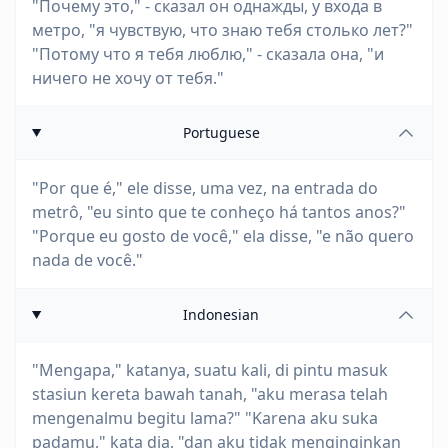
"Почему это," - сказал он однажды, у входа в
метро, "я чувствую, что знаю тебя столько лет?"
"Потому что я тебя люблю," - сказала она, "и
ничего не хочу от тебя."
Portuguese
"Por que é," ele disse, uma vez, na entrada do
metrô, "eu sinto que te conheço há tantos anos?"
"Porque eu gosto de você," ela disse, "e não quero
nada de você."
Indonesian
"Mengapa," katanya, suatu kali, di pintu masuk
stasiun kereta bawah tanah, "aku merasa telah
mengenalmu begitu lama?" "Karena aku suka
padamu," kata dia, "dan aku tidak menginginkan