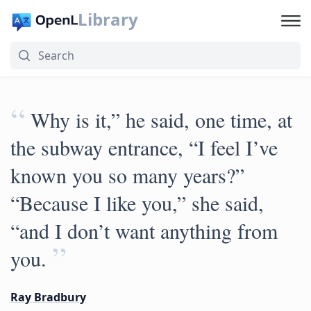
Library
“
Why is it,” he said, one time, at
the subway entrance, “I feel I’ve
known you so many years?”
“Because I like you,” she said,
“and I don’t want anything from
”
you.
Ray Bradbury