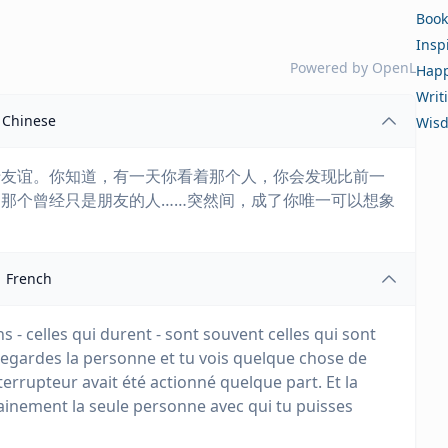
Book
Insp
Powered by
OpenL
Happ
Writ
Chinese
Wis
于友谊。你知道，有一天你看着那个人，你会发现比前一
那个曾经只是朋友的人……突然间，成了你唯一可以想象
French
s - celles qui durent - sont souvent celles qui sont
u regardes la personne et tu vois quelque chose de
errupteur avait été actionné quelque part. Et la
dainement la seule personne avec qui tu puisses