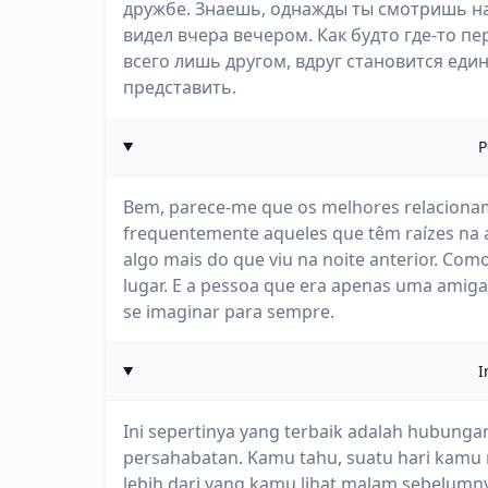
дружбе. Знаешь, однажды ты смотришь на
видел вчера вечером. Как будто где-то п
всего лишь другом, вдруг становится еди
представить.
P
Bem, parece-me que os melhores relacionam
frequentemente aqueles que têm raízes na a
algo mais do que viu na noite anterior. Com
lugar. E a pessoa que era apenas uma amiga
se imaginar para sempre.
I
Ini sepertinya yang terbaik adalah hubungan
persahabatan. Kamu tahu, suatu hari kamu
lebih dari yang kamu lihat malam sebelumny