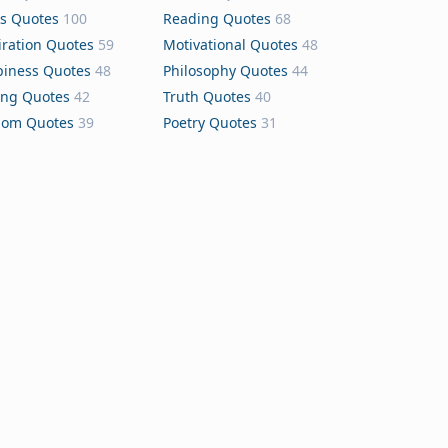
s Quotes
100
Reading Quotes
68
iration Quotes
59
Motivational Quotes
48
iness Quotes
48
Philosophy Quotes
44
ing Quotes
42
Truth Quotes
40
dom Quotes
39
Poetry Quotes
31