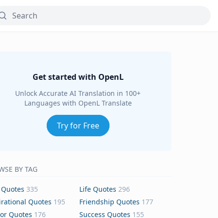
Get started with OpenL
Unlock Accurate AI Translation in 100+
Languages with OpenL Translate
Try for Free
WSE BY TAG
 Quotes
335
Life Quotes
296
irational Quotes
195
Friendship Quotes
177
or Quotes
176
Success Quotes
155