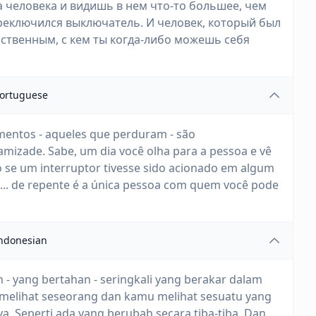
 человека и видишь в нем что-то большее, чем
ереключился выключатель. И человек, который был
нственным, с кем ты когда-либо можешь себя
ortuguese
entos - aqueles que perduram - são
mizade. Sabe, um dia você olha para a pessoa e vê
o se um interruptor tivesse sido acionado em algum
... de repente é a única pessoa com quem você pode
ndonesian
 - yang bertahan - seringkali yang berakar dalam
 melihat seseorang dan kamu melihat sesuatu yang
a. Seperti ada yang berubah secara tiba-tiba. Dan