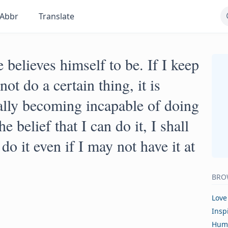
Abbr
Translate
elieves himself to be. If I keep
ot do a certain thing, it is
eally becoming incapable of doing
he belief that I can do it, I shall
do it even if I may not have it at
BRO
Love
Insp
Hum