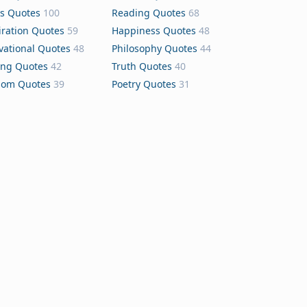
s Quotes
100
Reading Quotes
68
iration Quotes
59
Happiness Quotes
48
vational Quotes
48
Philosophy Quotes
44
ing Quotes
42
Truth Quotes
40
dom Quotes
39
Poetry Quotes
31