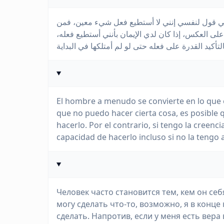
ت في قول لنفسي إنني لا أستطيع فعل شيء معين، فمن
. على العكس، إذا كان لدي الإيمان بأنني أستطيع فعله
El hombre a menudo se convierte en lo que 
que no puedo hacer cierta cosa, es posible 
hacerlo. Por el contrario, si tengo la creen
capacidad de hacerlo incluso si no la tengo a
Человек часто становится тем, кем он себ
могу сделать что-то, возможно, я в конц
сделать. Напротив, если у меня есть вера в