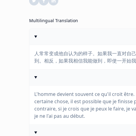
Multilingual Translation
人常常变成他自认为的样子。如果我一直对自
到。相反，如果我相信我能做到，即使一开始
L'homme devient souvent ce qu'il croit être. 
certaine chose, il est possible que je finisse
contraire, si je crois que je peux le faire, je
je ne l'ai pas au début.