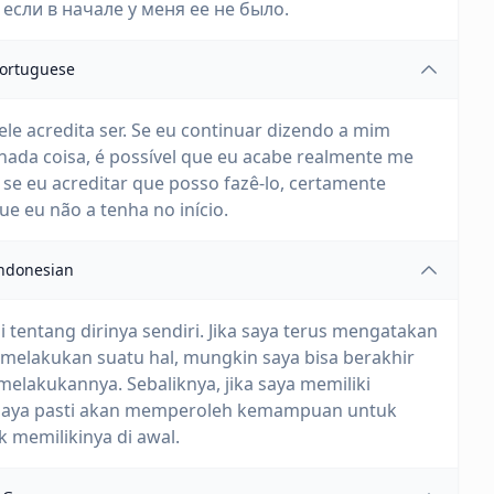
если в начале у меня ее не было.
ortuguese
le acredita ser. Se eu continuar dizendo a mim
da coisa, é possível que eu acabe realmente me
 se eu acreditar que posso fazê-lo, certamente
ue eu não a tenha no início.
ndonesian
 tentang dirinya sendiri. Jika saya terus mengatakan
a melakukan suatu hal, mungkin saya bisa berakhir
lakukannya. Sebaliknya, jika saya memiliki
 saya pasti akan memperoleh kemampuan untuk
memilikinya di awal.