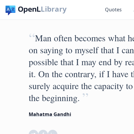
Library
Quotes
“
Man often becomes what he b
on saying to myself that I cann
possible that I may end by r
it. On the contrary, if I have t
surely acquire the capacity to 
”
the beginning.
Mahatma Gandhi