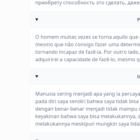
приобрету способность это сделать, даже 
P
O homem muitas vezes se torna aquilo que e
mesmo que não consigo fazer uma determina
tornando incapaz de fazê-la. Por outro lado,
adquirirei a capacidade de fazê-lo, mesmo q
I
Manusia sering menjadi apa yang ia percayai
pada diri saya sendiri bahwa saya tidak bis
dengan benar-benar menjadi tidak mampu me
keyakinan bahwa saya bisa melakukannya,
melakukannya meskipun mungkin saya tidak 