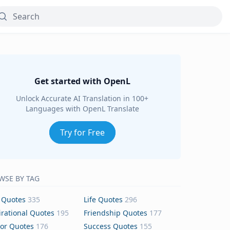
Get started with OpenL
Unlock Accurate AI Translation in 100+
Languages with OpenL Translate
Try for Free
WSE BY TAG
 Quotes
335
Life Quotes
296
irational Quotes
195
Friendship Quotes
177
or Quotes
176
Success Quotes
155