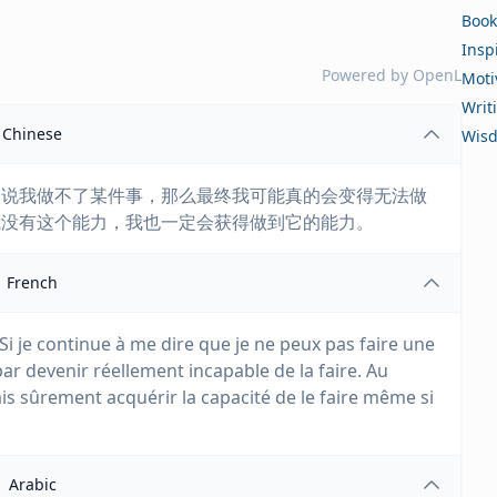
Book
Insp
Powered by
OpenL
Moti
Writ
Chinese
Wis
己说我做不了某件事，那么最终我可能真的会变得无法做
我没有这个能力，我也一定会获得做到它的能力。
French
Si je continue à me dire que je ne peux pas faire une
 par devenir réellement incapable de la faire. Au
 vais sûrement acquérir la capacité de le faire même si
Arabic