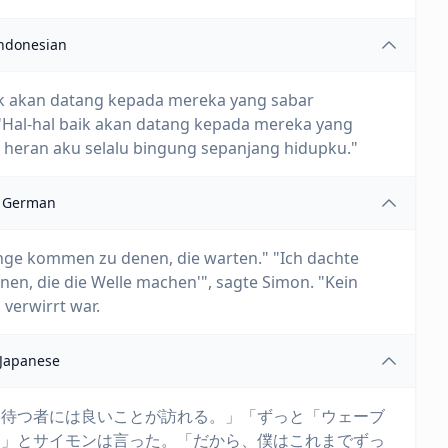
ndonesian
baik akan datang kepada mereka yang sabar
 'Hal-hal baik akan datang kepada mereka yang
 heran aku selalu bingung sepanjang hidupku."
German
inge kommen zu denen, die warten." "Ich dachte
n, die die Welle machen'", sagte Simon. "Kein
verwirrt war.
Japanese
「待つ者には良いことが訪れる。」「ずっと「ウェーブ
よ」とサイモンは言った。「だから、僕はこれまでずっ