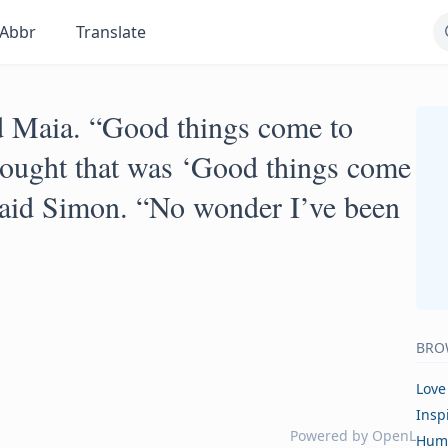
Abbr
Translate
id Maia. “Good things come to
hought that was ‘Good things come
said Simon. “No wonder I’ve been
BRO
Love
Insp
Powered by
OpenL
Hum