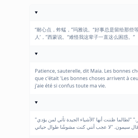
“耐心点，蚱蜢，”玛雅说。“好事总是留给那些
人’，”西蒙说。“难怪我这辈子一直这么困惑。”
Patience, sauterelle, dit Maia. Les bonnes ch
que c'était 'Les bonnes choses arrivent à ce
j'aie été si confus toute ma vie.
"الصبر، يا جندب"، قالت مايا. "الأشياء الجيدة تأتي لمن ينتظر." "لطالما ظننت أنها 'الأشياء الجيدة تأتي لمن يؤدي