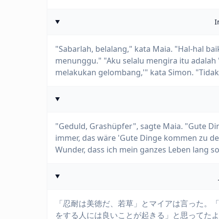
I
"Sabarlah, belalang," kata Maia. "Hal-hal 
menunggu." "Aku selalu mengira itu adalah
melakukan gelombang,'" kata Simon. "Tidak
"Geduld, Grashüpfer", sagte Maia. "Gute D
immer, das wäre 'Gute Dinge kommen zu dene
Wunder, dass ich mein ganzes Leben lang so 
「忍耐は美徳だ、若草」とマイアは言った。
をする人には良いことが起きる」と思ってた