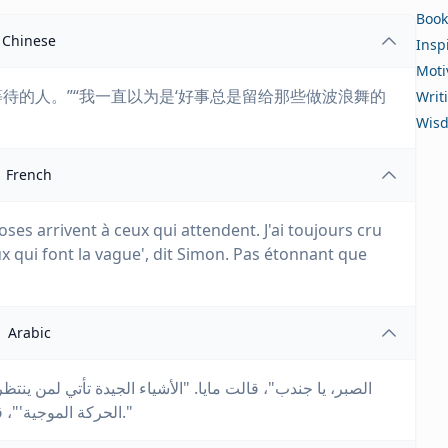
Book
Chinese
Insp
Moti
等待的人。”“我一直以为是‘好事总是留给那些做波浪舞的
Writ
Wis
French
oses arrivent à ceux qui attendent. J'ai toujours cru
ux qui font la vague', dit Simon. Pas étonnant que
Arabic
الحركة الموجية'"، قال سيمون. "لا عجب أنني كنت مشوشًا طوال حياتي."