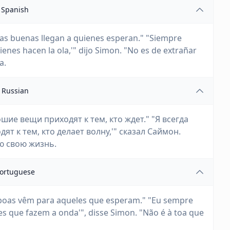
Spanish
osas buenas llegan a quienes esperan." "Siempre
enes hacen la ola,'" dijo Simon. "No es de extrañar
a.
Russian
шие вещи приходят к тем, кто ждет." "Я всегда
ят к тем, кто делает волну,'" сказал Саймон.
ю свою жизнь.
ortuguese
s boas vêm para aqueles que esperam." "Eu sempre
s que fazem a onda'", disse Simon. "Não é à toa que