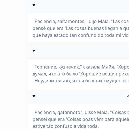
"Paciencia, saltamontes," dijo Maia. "Las c
pensé que era 'Las cosas buenas llegan a qui
que haya estado tan confundido toda mi vid
"Терпение, кузнечик," сказала Майя. "Хоро
думал, что это было 'Хорошие вещи приход
"Неудивительно, что я был так смущен вс
P
"Paciência, gafanhoto", disse Maia. "Coisa
pensei que era 'Coisas boas vêm para aquele
estive tão confuso a vida toda.