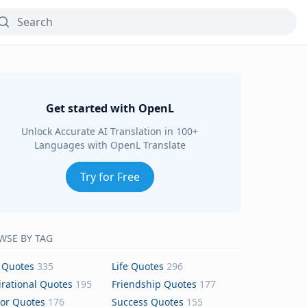
Get started with OpenL
Unlock Accurate AI Translation in 100+
Languages with OpenL Translate
Try for Free
WSE BY TAG
 Quotes
335
Life Quotes
296
irational Quotes
195
Friendship Quotes
177
or Quotes
176
Success Quotes
155