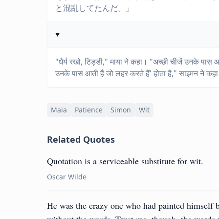
と混乱してたんだ。」
"धैर्य रखो, टिड्डी," माया ने कहा। "अच्छी चीजें उनके पास आत
उनके पास आती हैं जो लहर करते हैं' होता है," साइमन ने कहा।
Maia
Patience
Simon
Wit
Related Quotes
Quotation is a serviceable substitute for wit.
Oscar Wilde
He was the crazy one who had painted himself b