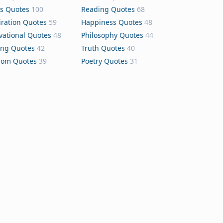
s Quotes
100
Reading Quotes
68
iration Quotes
59
Happiness Quotes
48
vational Quotes
48
Philosophy Quotes
44
ing Quotes
42
Truth Quotes
40
dom Quotes
39
Poetry Quotes
31