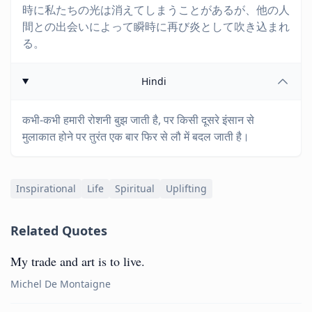
時に私たちの光は消えてしまうことがあるが、他の人
間との出会いによって瞬時に再び炎として吹き込まれ
る。
Hindi
कभी-कभी हमारी रोशनी बुझ जाती है, पर किसी दूसरे इंसान से
मुलाकात होने पर तुरंत एक बार फिर से लौ में बदल जाती है।
Inspirational
Life
Spiritual
Uplifting
Related Quotes
My trade and art is to live.
Michel De Montaigne