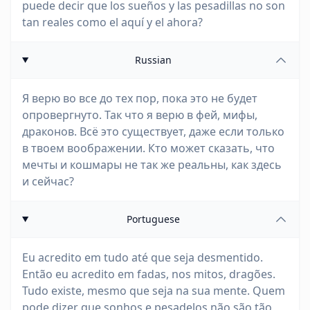
puede decir que los sueños y las pesadillas no son
tan reales como el aquí y el ahora?
Russian
Я верю во все до тех пор, пока это не будет
опровергнуто. Так что я верю в фей, мифы,
драконов. Всё это существует, даже если только
в твоем воображении. Кто может сказать, что
мечты и кошмары не так же реальны, как здесь
и сейчас?
Portuguese
Eu acredito em tudo até que seja desmentido.
Então eu acredito em fadas, nos mitos, dragões.
Tudo existe, mesmo que seja na sua mente. Quem
pode dizer que sonhos e pesadelos não são tão