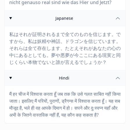
nicht genauso real sind wie das Hier und Jetzt?
Japanese
私はそれが証明されるまで全てのものを信じます。で
すから、私は妖精や神話、ドラゴンを信じています。
それらは全て存在します、たとえそれがあなたの心の
中にあるとしても。夢や悪夢が今ここにある現実と同
じくらい本物でないと誰が言えるでしょうか？
Hindi
मैं हर चीज में विश्वास करता हूँ जब तक कि उसे गलत साबित नहीं किया
जाता। इसलिए मैं परियों, पुराणों, ड्रैगन्स में विश्वास करता हूँ। यह सब
मौजूद है, भले ही वह आपके दिमाग में हो। सपने और दुःस्वप्न यहाँ और
अभी के जितने वास्तविक नहीं हैं, यह कौन कह सकता है?