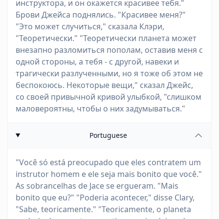
инструктора, и он окажется красивее тебя."
Брови Джейса поднялись. "Красивее меня?"
"Это может случиться," сказала Клэри,
"Теоретически." "Теоретически планета может
внезапно разломиться пополам, оставив меня с
одной стороны, а тебя - с другой, навеки и
трагически разлученными, но я тоже об этом не
беспокоюсь. Некоторые вещи," сказал Джейс,
со своей привычной кривой улыбкой, "слишком
маловероятны, чтобы о них задумываться."
Portuguese
"Você só está preocupado que eles contratem um
instrutor homem e ele seja mais bonito que você."
As sobrancelhas de Jace se ergueram. "Mais
bonito que eu?" "Poderia acontecer," disse Clary,
"Sabe, teoricamente." "Teoricamente, o planeta