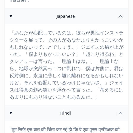
machen."
Japanese
「あなたが心配しているのは、彼らが男性インストラ
クターを雇って、その人があなたよりもかっこいいか
もしれないってことでしょう。」ジェイスの眉が上が
った。「僕よりもかっこいい？」「起こり得るわ」と
クレアリーは言った。「理論上はね。」「理論上な
ら、地球が突然真っ二つに割れて、僕は片側に、君は
反対側に、永遠に悲しく離れ離れになるかもしれない
けど、それを心配しているわけじゃないさ。」ジェイ
スは得意の斜め笑いを浮かべて言った。「考えるには
あまりにもあり得ないこともあるんだ。」
Hindi
"तुम सिर्फ इस बात की चिंता कर रहे हो कि वे एक पुरुष प्रशिक्षक को