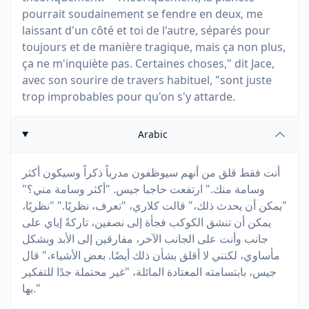
pourrait soudainement se fendre en deux, me
laissant d'un côté et toi de l'autre, séparés pour
toujours et de manière tragique, mais ça non plus,
ça ne m'inquiète pas. Certaines choses," dit Jace,
avec son sourire de travers habituel, "sont juste
trop improbables pour qu'on s'y attarde.
Arabic
أنت فقط قلق من أنهم سيوظفون مدرباً ذكراً وسيكون أكثر
وسامة منك." ارتفعت حاجبا جيس. "أكثر وسامة مني؟"
"يمكن أن يحدث ذلك،" قالت كلاري، "تعرف، نظريًا." "نظريًا،
يمكن أن تنشق الكوكب فجأة إلى نصفين، تاركةً إياي على
جانب وأنت على الجانب الآخر، مفارقين إلى الأبد وبشكل
مأساوي، لكنني لا أقلق بشأن ذلك أيضًا. بعض الأشياء،" قال
جيس، بابتسامته المعتادة المائلة، "غير محتملة جدًا للتفكير
بها."