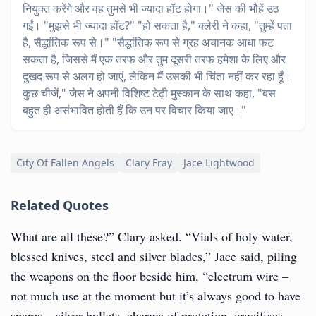
नियुक्त करेंगे और वह तुमसे भी ज्यादा हॉट होगा।" जेस की भौहें उठ
गईं। "मुझसे भी ज्यादा हॉट?" "हो सकता है," क्लेरी ने कहा, "तुम्हें पता
है, सैद्धांतिक रूप से।" "सैद्धांतिक रूप से ग्रह अचानक आधा फट
सकता है, जिससे मैं एक तरफ और तुम दूसरी तरफ हमेशा के लिए और
दुखद रूप से अलग हो जाएं, लेकिन मैं उसकी भी चिंता नहीं कर रहा हूँ।
कुछ चीजें," जेस ने अपनी विशिष्ट टेढ़ी मुस्कान के साथ कहा, "बस
बहुत ही असंभावित होती हैं कि उन पर विचार किया जाए।"
City Of Fallen Angels
Clary Fray
Jace Lightwood
Related Quotes
What are all these?” Clary asked. “Vials of holy water,
blessed knives, steel and silver blades,” Jace said, piling
the weapons on the floor beside him, “electrum wire –
not much use at the moment but it’s always good to have
spares – silver bullets, charms of protetion, crucifixes,