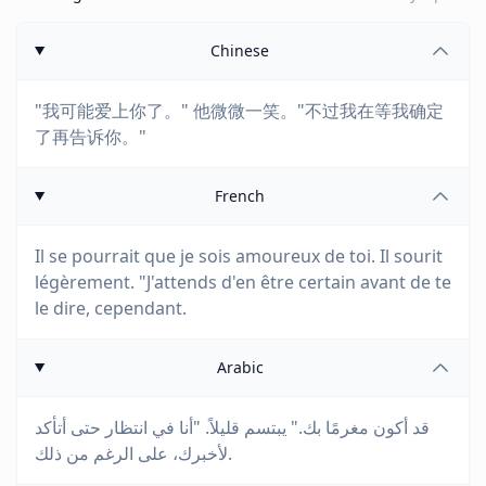
Chinese
"我可能爱上你了。" 他微微一笑。"不过我在等我确定
了再告诉你。"
French
Il se pourrait que je sois amoureux de toi. Il sourit
légèrement. "J'attends d'en être certain avant de te
le dire, cependant.
Arabic
قد أكون مغرمًا بك." يبتسم قليلاً. "أنا في انتظار حتى أتأكد
لأخبرك، على الرغم من ذلك.