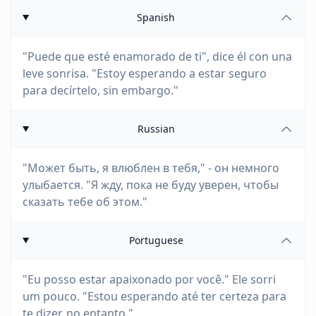
Spanish
"Puede que esté enamorado de ti", dice él con una
leve sonrisa. "Estoy esperando a estar seguro
para decírtelo, sin embargo."
Russian
"Может быть, я влюблен в тебя," - он немного
улыбается. "Я жду, пока не буду уверен, чтобы
сказать тебе об этом."
Portuguese
"Eu posso estar apaixonado por você." Ele sorri
um pouco. "Estou esperando até ter certeza para
te dizer, no entanto."