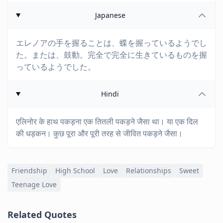
Japanese
エレノアの手を握ることは、蝶を握っているようでし
た。または、鼓動。完全で完全に生きているものを握
っているようでした。
Hindi
एलिनोर के हाथ पकड़ना एक तितली पकड़ने जैसा था। या एक दिल
की धड़कन। कुछ पूरा और पूरी तरह से जीवित पकड़ने जैसा।
Friendship
High School
Love
Relationships
Sweet
Teenage Love
Related Quotes