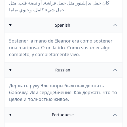
كان حمل يد إيلينور مثل حمل فراشة. أو نبضة قلب. مثل
حمل شيء كامل، وحيوي تماما.
Spanish
Sostener la mano de Eleanor era como sostener
una mariposa. O un latido. Como sostener algo
completo, y completamente vivo.
Russian
Держать руку Элеоноры было как держать
бабочку. Или сердцебиение. Как держать что-то
целое и полностью живое.
Portuguese