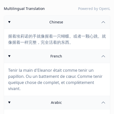
Multilingual Translation
Powered by
OpenL
Chinese
握着埃莉诺的手就像握着一只蝴蝶。或者一颗心跳。就
像握着一样完整，完全活着的东西。
French
Tenir la main d'Eleanor était comme tenir un
papillon. Ou un battement de cœur. Comme tenir
quelque chose de complet, et complètement
vivant.
Arabic