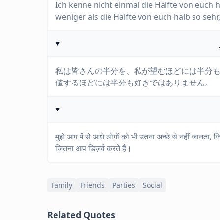
Ich kenne nicht einmal die Hälfte von euch 
weniger als die Hälfte von euch halb so sehr,
私は皆さんの半分を、私が望むほどには半分
値するほどには半分も好きではありません。
मुझे आप में से आधे लोगों को भी उतना अच्छे से नहीं जानता, ज
जितना आप डिज़र्व करते हैं।
Family
Friends
Parties
Social
Related Quotes