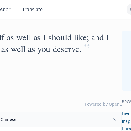
Abbr
Translate
f as well as I should like; and I
”
f as well as you deserve.
BRO
Powered by
OpenL
Love
Chinese
Insp
Hum