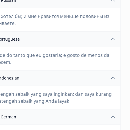
Russian
к хотел бы; и мне нравится меньше половины из
иваете.
ortuguese
e do tanto que eu gostaria; e gosto de menos da
ecem.
ndonesian
tengah sebaik yang saya inginkan; dan saya kurang
etengah sebaik yang Anda layak.
German