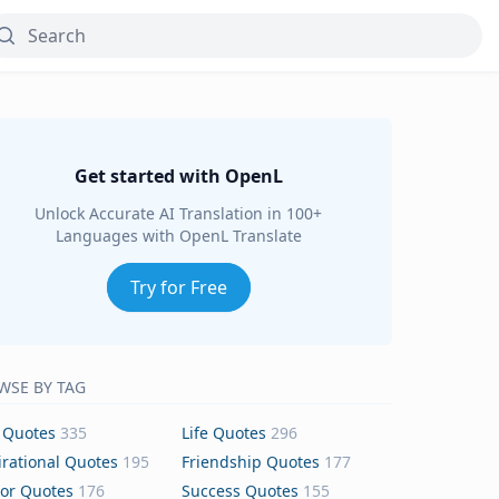
Get started with OpenL
Unlock Accurate AI Translation in 100+
Languages with OpenL Translate
Try for Free
WSE BY TAG
 Quotes
335
Life Quotes
296
irational Quotes
195
Friendship Quotes
177
or Quotes
176
Success Quotes
155