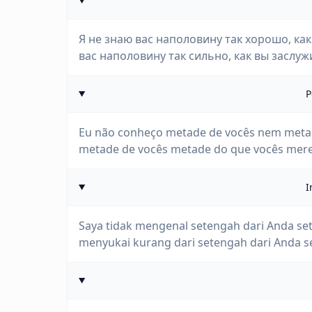
Я не знаю вас наполовину так хорошо, ка
вас наполовину так сильно, как вы заслуж
P
Eu não conheço metade de vocês nem metad
metade de vocês metade do que vocês mer
I
Saya tidak mengenal setengah dari Anda se
menyukai kurang dari setengah dari Anda s