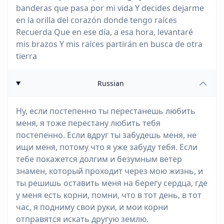
banderas que pasa por mi vida Y decides dejarme
en la orilla del corazón donde tengo raíces
Recuerda Que en ese día, a esa hora, levantaré
mis brazos Y mis raíces partirán en busca de otra
tierra
Russian
Ну, если постепенно ты перестанешь любить
меня, я тоже перестану любить тебя
постепенно. Если вдруг ты забудешь меня, не
ищи меня, потому что я уже забуду тебя. Если
тебе покажется долгим и безумным ветер
знамен, который проходит через мою жизнь, и
ты решишь оставить меня на берегу сердца, где
у меня есть корни, помни, что в тот день, в тот
час, я подниму свои руки, и мои корни
отправятся искать другую землю.