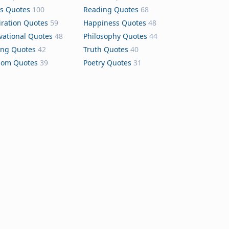
s Quotes
100
Reading Quotes
68
iration Quotes
59
Happiness Quotes
48
vational Quotes
48
Philosophy Quotes
44
ing Quotes
42
Truth Quotes
40
dom Quotes
39
Poetry Quotes
31