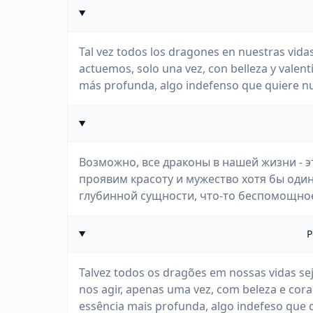
Tal vez todos los dragones en nuestras vid
actuemos, solo una vez, con belleza y valentí
más profunda, algo indefenso que quiere n
Возможно, все драконы в нашей жизни - э
проявим красоту и мужество хотя бы один 
глубинной сущности, что-то беспомощное
P
Talvez todos os dragões em nossas vidas se
nos agir, apenas uma vez, com beleza e cora
essência mais profunda, algo indefeso que 