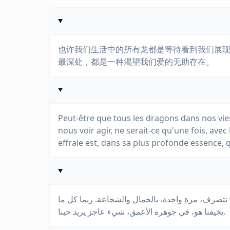
也许我们生活中的所有龙都是等待看到我们展
最深处，都是一种渴望我们爱的无助存在。
Peut-être que tous les dragons dans nos vi
nous voir agir, ne serait-ce qu'une fois, ave
effraie est, dans sa plus profonde essence,
ن نتصرف، مرة واحدة، بالجمال والشجاعة. ربما كل ما
يخيفنا هو، في جوهره الأعمق، شيء عاجز يريد حبنا.