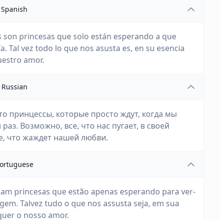
Spanish
as son princesas que solo están esperando a que
a. Tal vez todo lo que nos asusta es, en su esencia
uestro amor.
Russian
то принцессы, которые просто ждут, когда мы
раз. Возможно, все, что нас пугает, в своей
, что жаждет нашей любви.
ortuguese
jam princesas que estão apenas esperando para ver-
gem. Talvez tudo o que nos assusta seja, em sua
quer o nosso amor.