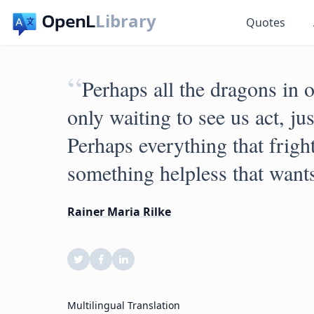
Library
Quotes
“
Perhaps all the dragons in 
only waiting to see us act, j
Perhaps everything that fright
something helpless that wants
Rainer Maria Rilke
Multilingual Translation