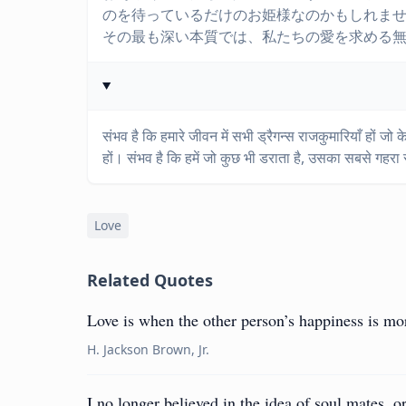
のを待っているだけのお姫様なのかもしれま
その最も深い本質では、私たちの愛を求める
संभव है कि हमारे जीवन में सभी ड्रैगन्स राजकुमारियाँ हों ज
हों। संभव है कि हमें जो कुछ भी डराता है, उसका सबसे गहरा 
Love
Related Quotes
Love is when the other person’s happiness is mo
H. Jackson Brown, Jr.
I no longer believed in the idea of soul mates, or