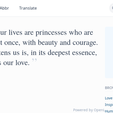
Abbr
Translate
our lives are princesses who are
ust once, with beauty and courage.
ens us is, in its deepest essence,
”
 our love.
BRO
Love
Insp
Powered by
OpenL
Hum