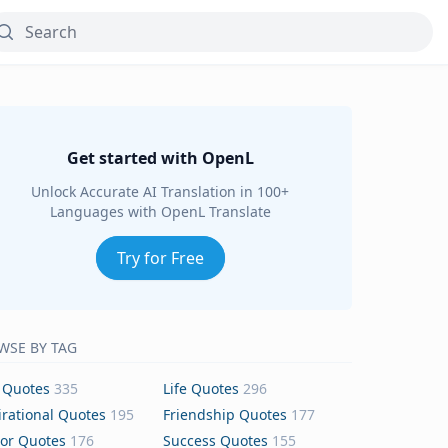
Get started with OpenL
Unlock Accurate AI Translation in 100+
Languages with OpenL Translate
Try for Free
WSE BY TAG
 Quotes
335
Life Quotes
296
irational Quotes
195
Friendship Quotes
177
or Quotes
176
Success Quotes
155