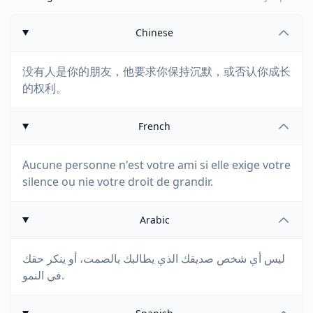
Chinese
没有人是你的朋友，他要求你保持沉默，或否认你成长
的权利。
French
Aucune personne n'est votre ami si elle exige votre
silence ou nie votre droit de grandir.
Arabic
ليس أي شخص صديقك الذي يطالبك بالصمت، أو ينكر حقك
في النمو.