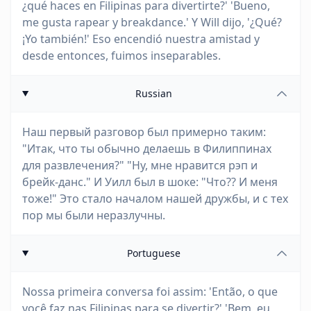
¿qué haces en Filipinas para divertirte?' 'Bueno,
me gusta rapear y breakdance.' Y Will dijo, '¿Qué?
¡Yo también!' Eso encendió nuestra amistad y
desde entonces, fuimos inseparables.
Russian
Наш первый разговор был примерно таким:
"Итак, что ты обычно делаешь в Филиппинах
для развлечения?" "Ну, мне нравится рэп и
брейк-данс." И Уилл был в шоке: "Что?? И меня
тоже!" Это стало началом нашей дружбы, и с тех
пор мы были неразлучны.
Portuguese
Nossa primeira conversa foi assim: 'Então, o que
você faz nas Filipinas para se divertir?' 'Bem, eu