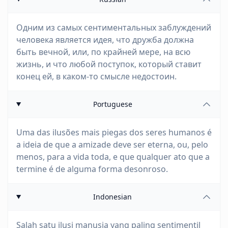
Одним из самых сентиментальных заблуждений
человека является идея, что дружба должна
быть вечной, или, по крайней мере, на всю
жизнь, и что любой поступок, который ставит
конец ей, в каком-то смысле недостоин.
Portuguese
Uma das ilusões mais piegas dos seres humanos é
a ideia de que a amizade deve ser eterna, ou, pelo
menos, para a vida toda, e que qualquer ato que a
termine é de alguma forma desonroso.
Indonesian
Salah satu ilusi manusia yang paling sentimentil