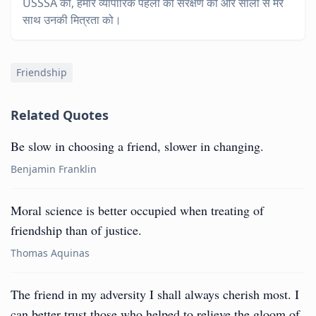
USSSA को, हमारे व्यापारिक पहलों की संरक्षण को और सालों से मेरे
साथ उनकी मित्रता को।
Friendship
Related Quotes
Be slow in choosing a friend, slower in changing.
Benjamin Franklin
Moral science is better occupied when treating of
friendship than of justice.
Thomas Aquinas
The friend in my adversity I shall always cherish most. I
can better trust those who helped to relieve the gloom of