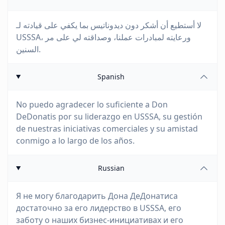
لا أستطيع أن أشكر دون ديدوناتيس بما يكفي على قيادته لـ
USSSA، ورعايته لمبادرات عملنا، وصداقته لي على مر
السنين.
Spanish
No puedo agradecer lo suficiente a Don
DeDonatis por su liderazgo en USSSA, su gestión
de nuestras iniciativas comerciales y su amistad
conmigo a lo largo de los años.
Russian
Я не могу благодарить Дона ДеДонатиса
достаточно за его лидерство в USSSA, его
заботу о наших бизнес-инициативах и его