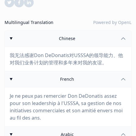
Multilingual Translation
Powered by
OpenL
Chinese
我无法感谢Don DeDonatis对USSSA的领导能力、他
对我们业务计划的管理和多年来对我的友谊。
French
Je ne peux pas remercier Don DeDonatis assez
pour son leadership à l'USSSA, sa gestion de nos
initiatives commerciales et son amitié envers moi
au fil des ans.
Arabic