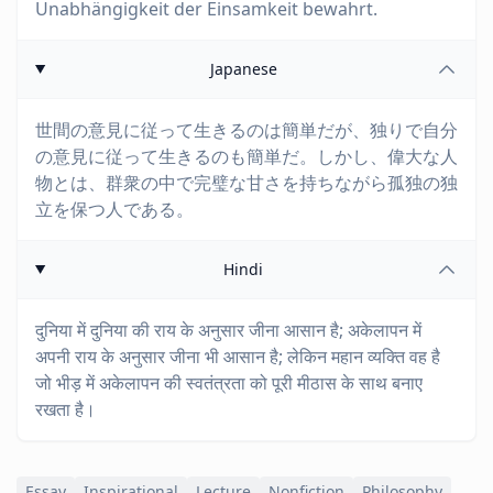
Unabhängigkeit der Einsamkeit bewahrt.
Japanese
世間の意見に従って生きるのは簡単だが、独りで自分
の意見に従って生きるのも簡単だ。しかし、偉大な人
物とは、群衆の中で完璧な甘さを持ちながら孤独の独
立を保つ人である。
Hindi
दुनिया में दुनिया की राय के अनुसार जीना आसान है; अकेलापन में
अपनी राय के अनुसार जीना भी आसान है; लेकिन महान व्यक्ति वह है
जो भीड़ में अकेलापन की स्वतंत्रता को पूरी मीठास के साथ बनाए
रखता है।
Essay
Inspirational
Lecture
Nonfiction
Philosophy