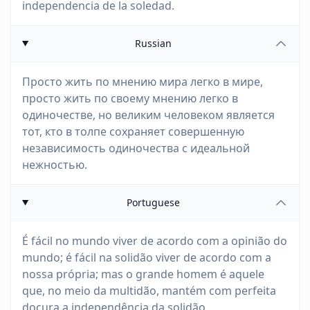
independencia de la soledad.
Russian
Просто жить по мнению мира легко в мире,
просто жить по своему мнению легко в
одиночестве, но великим человеком является
тот, кто в толпе сохраняет совершенную
независимость одиночества с идеальной
нежностью.
Portuguese
É fácil no mundo viver de acordo com a opinião do
mundo; é fácil na solidão viver de acordo com a
nossa própria; mas o grande homem é aquele
que, no meio da multidão, mantém com perfeita
doçura a independência da solidão.