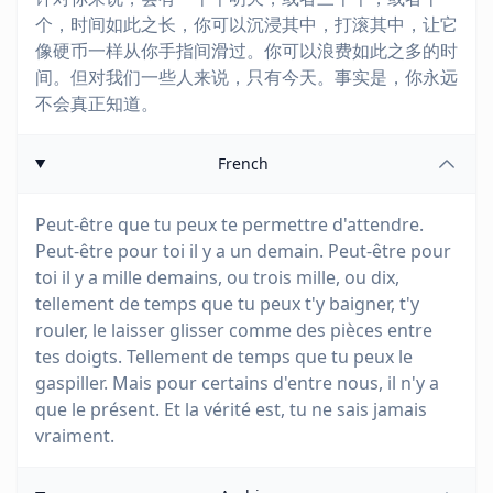
个，时间如此之长，你可以沉浸其中，打滚其中，让它
像硬币一样从你手指间滑过。你可以浪费如此之多的时
间。但对我们一些人来说，只有今天。事实是，你永远
不会真正知道。
French
Peut-être que tu peux te permettre d'attendre.
Peut-être pour toi il y a un demain. Peut-être pour
toi il y a mille demains, ou trois mille, ou dix,
tellement de temps que tu peux t'y baigner, t'y
rouler, le laisser glisser comme des pièces entre
tes doigts. Tellement de temps que tu peux le
gaspiller. Mais pour certains d'entre nous, il n'y a
que le présent. Et la vérité est, tu ne sais jamais
vraiment.