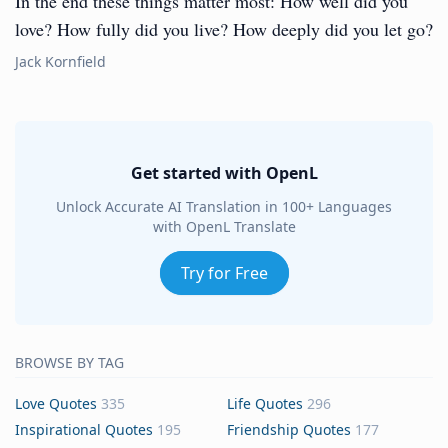
In the end these things matter most: How well did you
love? How fully did you live? How deeply did you let go?
Jack Kornfield
Get started with OpenL
Unlock Accurate AI Translation in 100+ Languages
with OpenL Translate
Try for Free
BROWSE BY TAG
Love Quotes
335
Life Quotes
296
Inspirational Quotes
195
Friendship Quotes
177