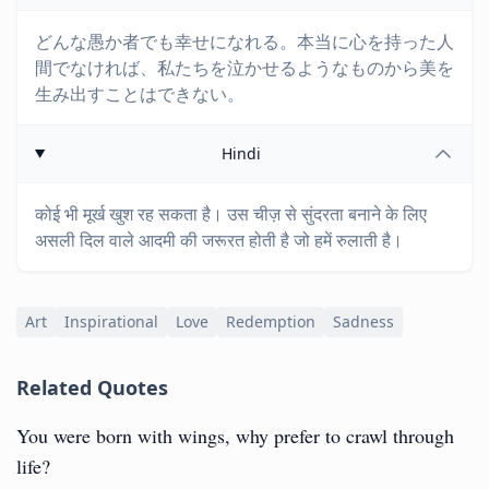
どんな愚か者でも幸せになれる。本当に心を持った人
間でなければ、私たちを泣かせるようなものから美を
生み出すことはできない。
Hindi
कोई भी मूर्ख खुश रह सकता है। उस चीज़ से सुंदरता बनाने के लिए
असली दिल वाले आदमी की जरूरत होती है जो हमें रुलाती है।
Art
Inspirational
Love
Redemption
Sadness
Related Quotes
You were born with wings, why prefer to crawl through
life?