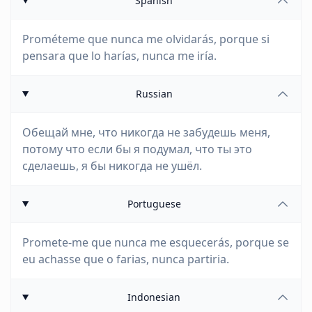
Spanish
Prométeme que nunca me olvidarás, porque si
pensara que lo harías, nunca me iría.
Russian
Обещай мне, что никогда не забудешь меня,
потому что если бы я подумал, что ты это
сделаешь, я бы никогда не ушёл.
Portuguese
Promete-me que nunca me esquecerás, porque se
eu achasse que o farias, nunca partiria.
Indonesian