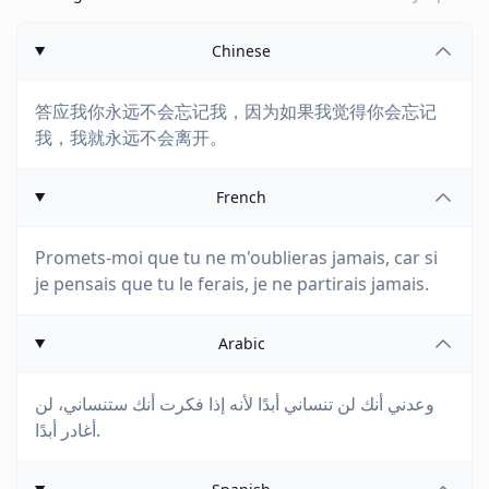
Chinese
答应我你永远不会忘记我，因为如果我觉得你会忘记
我，我就永远不会离开。
French
Promets-moi que tu ne m'oublieras jamais, car si
je pensais que tu le ferais, je ne partirais jamais.
Arabic
وعدني أنك لن تنساني أبدًا لأنه إذا فكرت أنك ستنساني، لن
أغادر أبدًا.