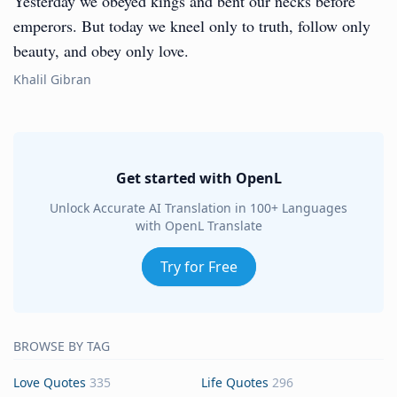
Yesterday we obeyed kings and bent our necks before
emperors. But today we kneel only to truth, follow only
beauty, and obey only love.
Khalil Gibran
Get started with OpenL
Unlock Accurate AI Translation in 100+ Languages
with OpenL Translate
Try for Free
BROWSE BY TAG
Love Quotes
335
Life Quotes
296