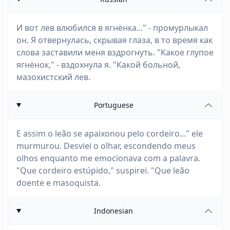
И вот лев влюбился в ягнёнка..." - промурлыкал
он. Я отвернулась, скрывая глаза, в то время как
слова заставили меня вздрогнуть. "Какое глупое
ягнёнок," - вздохнула я. "Какой больной,
мазохистский лев.
Portuguese
E assim o leão se apaixonou pelo cordeiro..." ele
murmurou. Desviei o olhar, escondendo meus
olhos enquanto me emocionava com a palavra.
"Que cordeiro estúpido," suspirei. "Que leão
doente e masoquista.
Indonesian