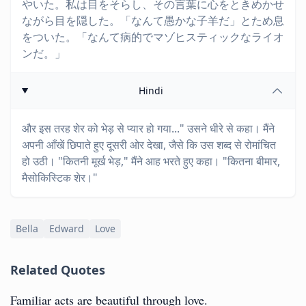
やいた。私は目をそらし、その言葉に心をときめかせ
ながら目を隠した。「なんて愚かな子羊だ」とため息
をついた。「なんて病的でマゾヒスティックなライオ
ンだ。」
Hindi
और इस तरह शेर को भेड़ से प्यार हो गया..." उसने धीरे से कहा। मैंने
अपनी आँखें छिपाते हुए दूसरी ओर देखा, जैसे कि उस शब्द से रोमांचित
हो उठी। "कितनी मूर्ख भेड़," मैंने आह भरते हुए कहा। "कितना बीमार,
मैसोकिस्टिक शेर।"
Bella
Edward
Love
Related Quotes
Familiar acts are beautiful through love.