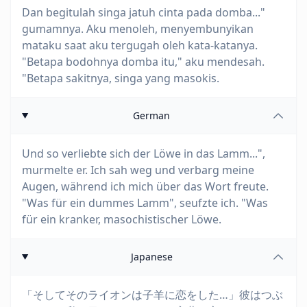
Dan begitulah singa jatuh cinta pada domba..."
gumamnya. Aku menoleh, menyembunyikan
mataku saat aku tergugah oleh kata-katanya.
"Betapa bodohnya domba itu," aku mendesah.
"Betapa sakitnya, singa yang masokis.
German
Und so verliebte sich der Löwe in das Lamm...",
murmelte er. Ich sah weg und verbarg meine
Augen, während ich mich über das Wort freute.
"Was für ein dummes Lamm", seufzte ich. "Was
für ein kranker, masochistischer Löwe.
Japanese
「そしてそのライオンは子羊に恋をした…」彼はつぶ