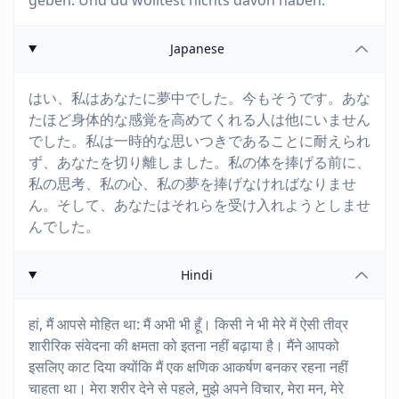
geben. Und du wolltest nichts davon haben.
Japanese
はい、私はあなたに夢中でした。今もそうです。あな
たほど身体的な感覚を高めてくれる人は他にいません
でした。私は一時的な思いつきであることに耐えられ
ず、あなたを切り離しました。私の体を捧げる前に、
私の思考、私の心、私の夢を捧げなければなりませ
ん。そして、あなたはそれらを受け入れようとしませ
んでした。
Hindi
हां, मैं आपसे मोहित था: मैं अभी भी हूँ। किसी ने भी मेरे में ऐसी तीव्र
शारीरिक संवेदना की क्षमता को इतना नहीं बढ़ाया है। मैंने आपको
इसलिए काट दिया क्योंकि मैं एक क्षणिक आकर्षण बनकर रहना नहीं
चाहता था। मेरा शरीर देने से पहले, मुझे अपने विचार, मेरा मन, मेरे