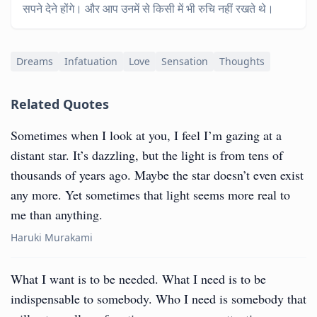
सपने देने होंगे। और आप उनमें से किसी में भी रुचि नहीं रखते थे।
Dreams
Infatuation
Love
Sensation
Thoughts
Related Quotes
Sometimes when I look at you, I feel I’m gazing at a
distant star. It’s dazzling, but the light is from tens of
thousands of years ago. Maybe the star doesn’t even exist
any more. Yet sometimes that light seems more real to
me than anything.
Haruki Murakami
What I want is to be needed. What I need is to be
indispensable to somebody. Who I need is somebody that