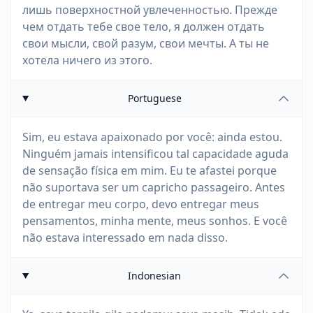
лишь поверхностной увлеченностью. Прежде
чем отдать тебе свое тело, я должен отдать
свои мысли, свой разум, свои мечты. А ты не
хотела ничего из этого.
Portuguese
Sim, eu estava apaixonado por você: ainda estou.
Ninguém jamais intensificou tal capacidade aguda
de sensação física em mim. Eu te afastei porque
não suportava ser um capricho passageiro. Antes
de entregar meu corpo, devo entregar meus
pensamentos, minha mente, meus sonhos. E você
não estava interessado em nada disso.
Indonesian