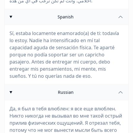
أحلامي. وأنت لم تكن ترغب في أي من هذه.
Spanish
Sí, estaba locamente enamorado(a) de ti: todavía
lo estoy. Nadie ha intensificado en mí tal
capacidad aguda de sensación física. Te aparté
porque no podía soportar ser un capricho
pasajero. Antes de entregar mi cuerpo, debo
entregar mis pensamientos, mi mente, mis
sueños. Y tú no querías nada de eso.
Russian
Да, я был в тебя влюблен: я все еще влюблен.
Никто никогда не вызывал во мне такой острый
прилив физических ощущений. Я отрезал тебя,
потому что не мог вынести мысли быть всего