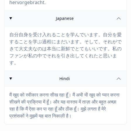
hervorgebracht.
Japanese
自分自身を受け入れることを学んでいます。自分を愛
することを学ぶ過程にまだいます。そして、それがで
きて大丈夫なのは本当に新鮮でとてもいいです。私の
ファンが私の中でそれを引き出してくれたと思いま
す。
Hindi
मैं खुद को स्वीकार करना सीख रहा हूँ। मैं अभी भी खुद को प्यार करना
सीखने की प्रक्रिया में हूँ। और यह वास्तव में ताज़ा और बहुत अच्छा
रहा है कि मैं ऐसा कर पा रहा हूँ और ठीक हूँ। मुझे लगता है मेरे
प्रशंसकों ने मुझमें यह बात निकाली है।