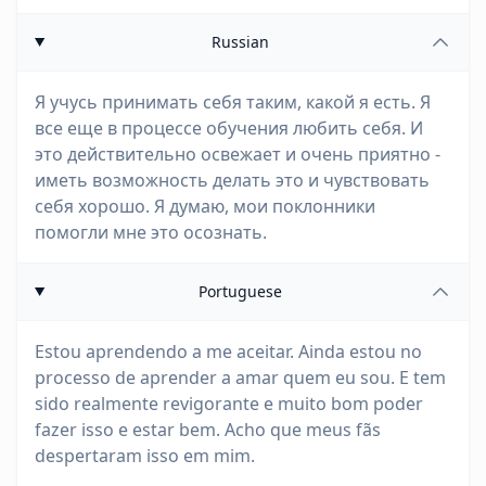
Russian
Я учусь принимать себя таким, какой я есть. Я
все еще в процессе обучения любить себя. И
это действительно освежает и очень приятно -
иметь возможность делать это и чувствовать
себя хорошо. Я думаю, мои поклонники
помогли мне это осознать.
Portuguese
Estou aprendendo a me aceitar. Ainda estou no
processo de aprender a amar quem eu sou. E tem
sido realmente revigorante e muito bom poder
fazer isso e estar bem. Acho que meus fãs
despertaram isso em mim.