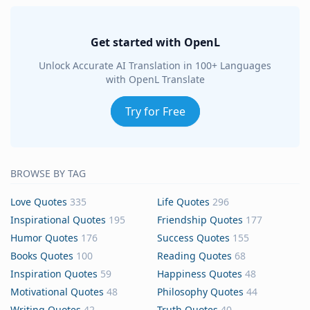
Get started with OpenL
Unlock Accurate AI Translation in 100+ Languages
with OpenL Translate
Try for Free
BROWSE BY TAG
Love Quotes
335
Life Quotes
296
Inspirational Quotes
195
Friendship Quotes
177
Humor Quotes
176
Success Quotes
155
Books Quotes
100
Reading Quotes
68
Inspiration Quotes
59
Happiness Quotes
48
Motivational Quotes
48
Philosophy Quotes
44
Writing Quotes
42
Truth Quotes
40