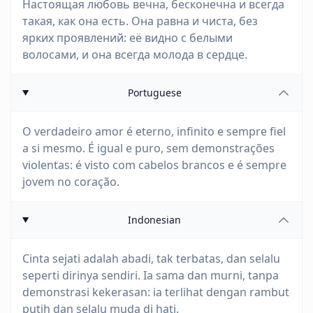
Настоящая любовь вечна, бесконечна и всегда
такая, как она есть. Она равна и чиста, без
ярких проявлений: её видно с белыми
волосами, и она всегда молода в сердце.
Portuguese
O verdadeiro amor é eterno, infinito e sempre fiel
a si mesmo. É igual e puro, sem demonstrações
violentas: é visto com cabelos brancos e é sempre
jovem no coração.
Indonesian
Cinta sejati adalah abadi, tak terbatas, dan selalu
seperti dirinya sendiri. Ia sama dan murni, tanpa
demonstrasi kekerasan: ia terlihat dengan rambut
putih dan selalu muda di hati.