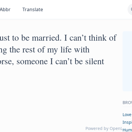
Abbr
Translate
ust to be married. I can’t think of
g the rest of my life with
orse, someone I can’t be silent
BRO
Love
Insp
Powered by
OpenL
Hum