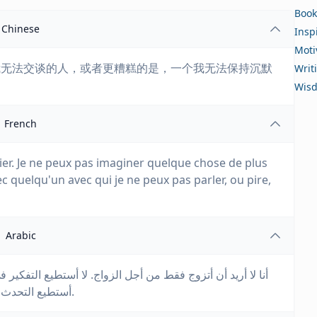
Book
Chinese
Insp
Moti
我无法交谈的人，或者更糟糕的是，一个我无法保持沉默
Writ
Wis
French
er. Je ne peux pas imaginer quelque chose de plus
ec quelqu'un avec qui je ne peux pas parler, ou pire,
Arabic
أنا لا أريد أن أتزوج فقط من أجل الزواج. لا أستطيع التفك
أستطيع التحدث إليه، أو الأسوأ، شخص لا أستطيع أن أكون صامتًا معه.