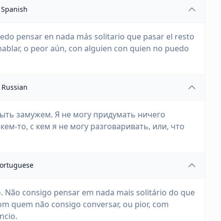
Spanish
do pensar en nada más solitario que pasar el resto
hablar, o peor aún, con alguien con quien no puedo
Russian
ыть замужем. Я не могу придумать ничего
ем-то, с кем я не могу разговаривать, или, что
ortuguese
. Não consigo pensar em nada mais solitário do que
om quem não consigo conversar, ou pior, com
ncio.