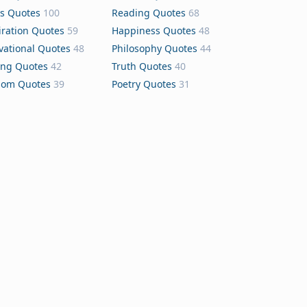
s Quotes
100
Reading Quotes
68
iration Quotes
59
Happiness Quotes
48
vational Quotes
48
Philosophy Quotes
44
ing Quotes
42
Truth Quotes
40
dom Quotes
39
Poetry Quotes
31