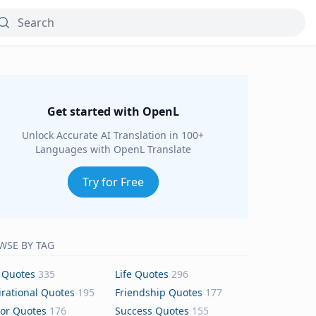
Get started with OpenL
Unlock Accurate AI Translation in 100+
Languages with OpenL Translate
Try for Free
WSE BY TAG
 Quotes
335
Life Quotes
296
irational Quotes
195
Friendship Quotes
177
or Quotes
176
Success Quotes
155