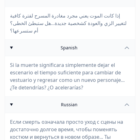
إذا كانت الموت يعني مجرد مغادرة المسرح لفترة كافية
لتغيير الزي والعودة كشخصية جديدة...هل ستبطئ الخطى؟
أم ستسرعها؟
Spanish
Si la muerte significara simplemente dejar el
escenario el tiempo suficiente para cambiar de
vestuario y regresar como un nuevo personaje...
¿Te detendrías? ¿O acelerarías?
Russian
Если смерть означала просто уход с сцены на
достаточно долгое время, чтобы поменять
костюм и вернуться в новом образе... Ты