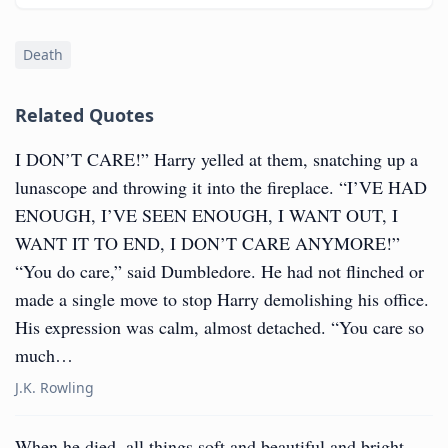
Death
Related Quotes
I DON’T CARE!” Harry yelled at them, snatching up a
lunascope and throwing it into the fireplace. “I’VE HAD
ENOUGH, I’VE SEEN ENOUGH, I WANT OUT, I
WANT IT TO END, I DON’T CARE ANYMORE!”
“You do care,” said Dumbledore. He had not flinched or
made a single move to stop Harry demolishing his office.
His expression was calm, almost detached. “You care so
much…
J.K. Rowling
When he died, all things soft and beautiful and bright