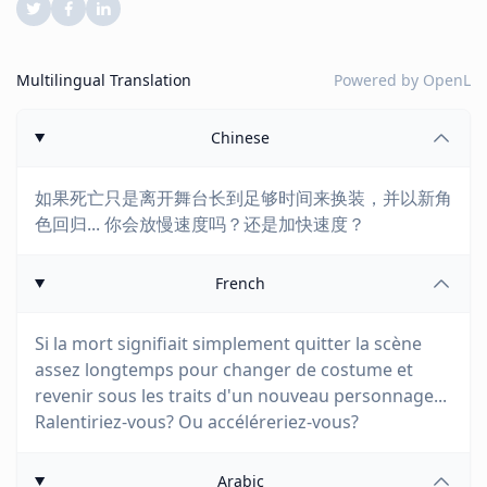
Multilingual Translation
Powered by
OpenL
Chinese
如果死亡只是离开舞台长到足够时间来换装，并以新角
色回归... 你会放慢速度吗？还是加快速度？
French
Si la mort signifiait simplement quitter la scène
assez longtemps pour changer de costume et
revenir sous les traits d'un nouveau personnage...
Ralentiriez-vous? Ou accéléreriez-vous?
Arabic