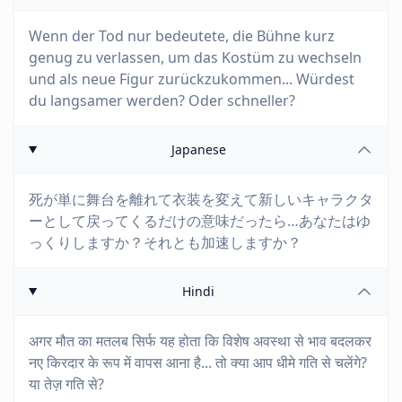
Wenn der Tod nur bedeutete, die Bühne kurz
genug zu verlassen, um das Kostüm zu wechseln
und als neue Figur zurückzukommen... Würdest
du langsamer werden? Oder schneller?
Japanese
死が単に舞台を離れて衣装を変えて新しいキャラクタ
ーとして戻ってくるだけの意味だったら…あなたはゆ
っくりしますか？それとも加速しますか？
Hindi
अगर मौत का मतलब सिर्फ यह होता कि विशेष अवस्था से भाव बदलकर
नए किरदार के रूप में वापस आना है... तो क्या आप धीमे गति से चलेंगे?
या तेज़ गति से?