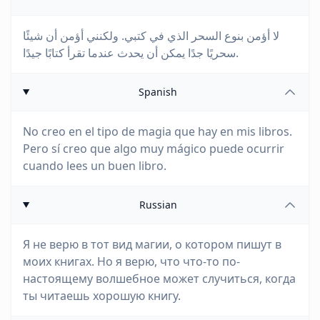
لا أؤمن بنوع السحر الذي في كتبي. ولكنني أؤمن أن شيئًا
سحريًا جدًا يمكن أن يحدث عندما تقرأ كتابًا جيدًا.
Spanish
No creo en el tipo de magia que hay en mis libros.
Pero sí creo que algo muy mágico puede ocurrir
cuando lees un buen libro.
Russian
Я не верю в тот вид магии, о котором пишут в
моих книгах. Но я верю, что что-то по-
настоящему волшебное может случиться, когда
ты читаешь хорошую книгу.