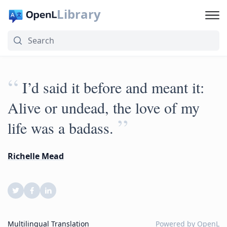
Library
“
I’d said it before and meant it:
Alive or undead, the love of my
”
life was a badass.
Richelle Mead
Multilingual Translation
Powered by
OpenL