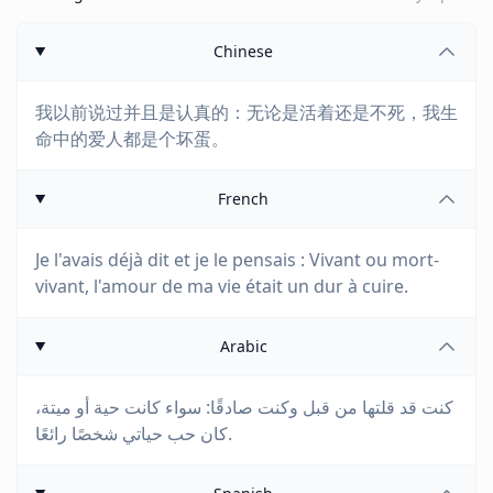
Chinese
我以前说过并且是认真的：无论是活着还是不死，我生
命中的爱人都是个坏蛋。
French
Je l'avais déjà dit et je le pensais : Vivant ou mort-
vivant, l'amour de ma vie était un dur à cuire.
Arabic
كنت قد قلتها من قبل وكنت صادقًا: سواء كانت حية أو ميتة،
كان حب حياتي شخصًا رائعًا.