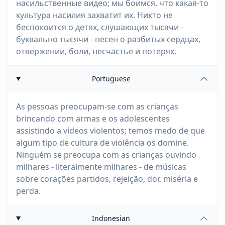
насильственные видео; мы боимся, что какая-то
культура насилия захватит их. Никто не
беспокоится о детях, слушающих тысячи -
буквально тысячи - песен о разбитых сердцах,
отвержении, боли, несчастье и потерях.
Portuguese
As pessoas preocupam-se com as crianças
brincando com armas e os adolescentes
assistindo a vídeos violentos; temos medo de que
algum tipo de cultura de violência os domine.
Ninguém se preocupa com as crianças ouvindo
milhares - literalmente milhares - de músicas
sobre corações partidos, rejeição, dor, miséria e
perda.
Indonesian