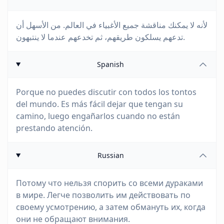
لأنه لا يمكنك مناقشة جميع الأغبياء في العالم. من الأسهل أن
تدعهم يسلكون طريقهم، ثم تخدعهم عندما لا ينتبهون.
Spanish
Porque no puedes discutir con todos los tontos
del mundo. Es más fácil dejar que tengan su
camino, luego engañarlos cuando no están
prestando atención.
Russian
Потому что нельзя спорить со всеми дураками
в мире. Легче позволить им действовать по
своему усмотрению, а затем обмануть их, когда
они не обращают внимания.