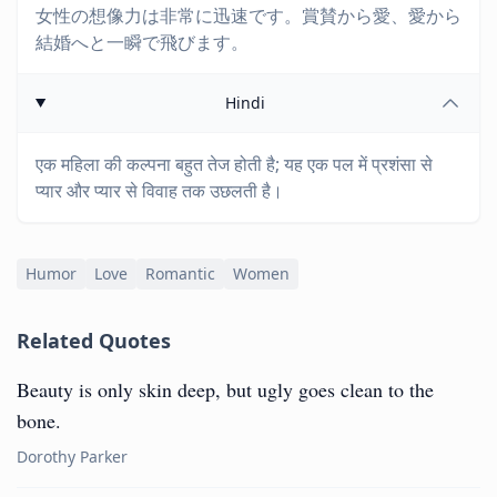
女性の想像力は非常に迅速です。賞賛から愛、愛から
結婚へと一瞬で飛びます。
Hindi
एक महिला की कल्पना बहुत तेज होती है; यह एक पल में प्रशंसा से
प्यार और प्यार से विवाह तक उछलती है।
Humor
Love
Romantic
Women
Related Quotes
Beauty is only skin deep, but ugly goes clean to the
bone.
Dorothy Parker