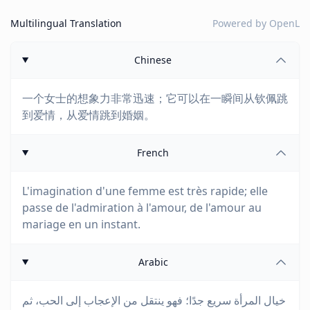
Multilingual Translation
Powered by
OpenL
Chinese
一个女士的想象力非常迅速；它可以在一瞬间从钦佩跳
到爱情，从爱情跳到婚姻。
French
L'imagination d'une femme est très rapide; elle
passe de l'admiration à l'amour, de l'amour au
mariage en un instant.
Arabic
خيال المرأة سريع جدًا؛ فهو ينتقل من الإعجاب إلى الحب، ثم